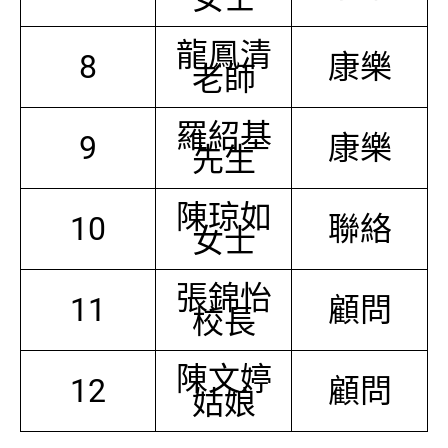
龍鳳清
8
康樂
老師
羅紹基
9
康樂
先生
陳琼如
10
聯絡
女士
張錦怡
11
顧問
校長
陳文婷
12
顧問
姑娘