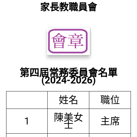
家長教職員會
第四屆常務委員會名單
(2024-2026)
姓名
職位
陳美女
1
主席
士