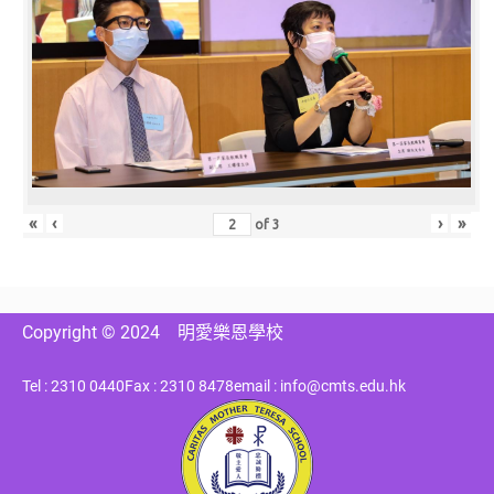
«
‹
›
»
of
3
Copyright © 2024
明愛樂恩學校
Tel : 2310 0440
Fax : 2310 8478
email : info@cmts.edu.hk