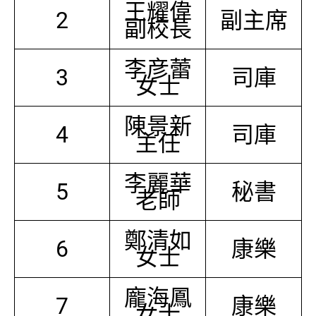
王耀偉
2
副主席
副校長
李彦蕾
3
司庫
女士
陳景新
4
司庫
主任
李麗華
5
秘書
老師
鄭清如
6
康樂
女士
龐海鳳
7
康樂
女士