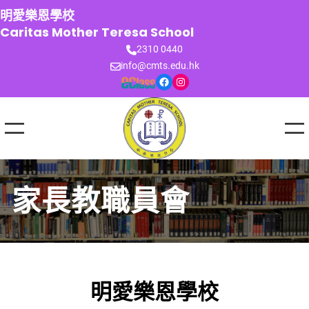
跳
明愛樂恩學校
至
Caritas Mother Teresa School
主
2310 0440
要
info@cmts.edu.hk
內
Facebook
Instagram
容
家長教職員會
明愛樂恩學校