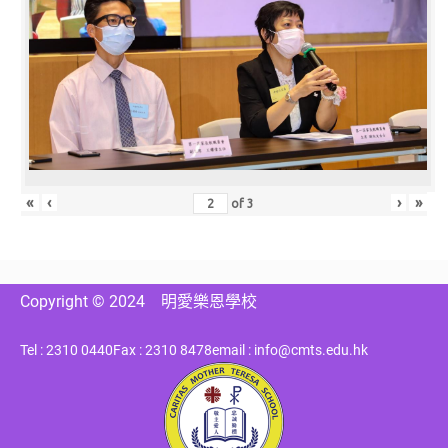
«
‹
›
»
of
3
Copyright © 2024
明愛樂恩學校
Tel : 2310 0440
Fax : 2310 8478
email : info@cmts.edu.hk