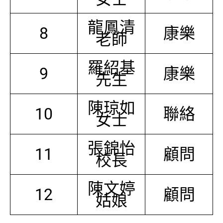
龍鳳清
8
康樂
老師
羅紹基
9
康樂
先生
陳琼如
10
聯絡
女士
張錦怡
11
顧問
校長
陳文婷
12
顧問
姑娘