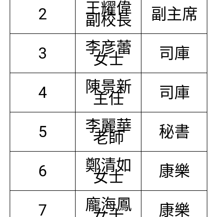
王耀偉
2
副主席
副校長
李彦蕾
3
司庫
女士
陳景新
4
司庫
主任
李麗華
5
秘書
老師
鄭清如
6
康樂
女士
龐海鳳
7
康樂
女士