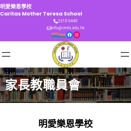
跳
明愛樂恩學校
至
Caritas Mother Teresa School
主
2310 0440
要
info@cmts.edu.hk
內
Facebook
Instagram
容
家長教職員會
明愛樂恩學校