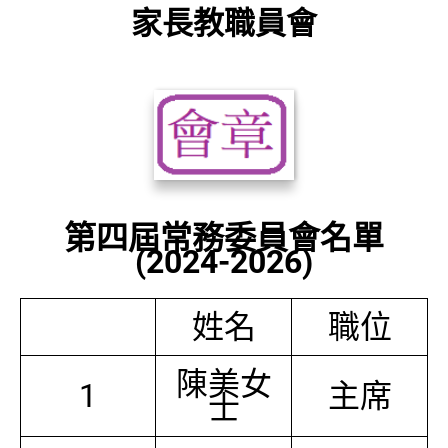
家長教職員會
第四屆常務委員會名單
(2024-2026)
姓名
職位
陳美女
1
主席
士