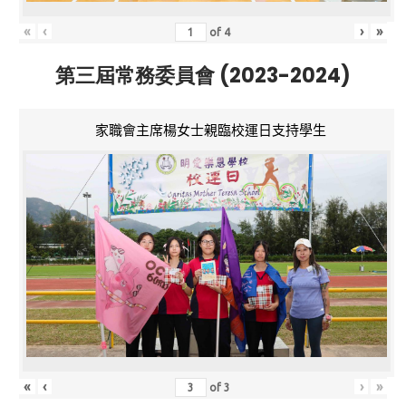
«
‹
›
»
of
4
第三屆常務委員會 (2023-2024)
家職會主席楊女士親臨校運日支持學生
«
‹
›
»
of
3