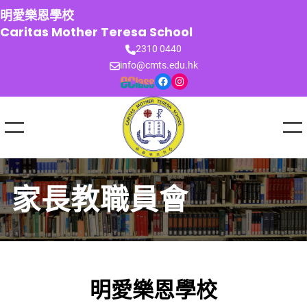
跳
明愛樂恩學校
至
Caritas Mother Teresa School
主
2310 0440
要
info@cmts.edu.hk
內
Facebook
Instagram
容
家長教職員會
明愛樂恩學校