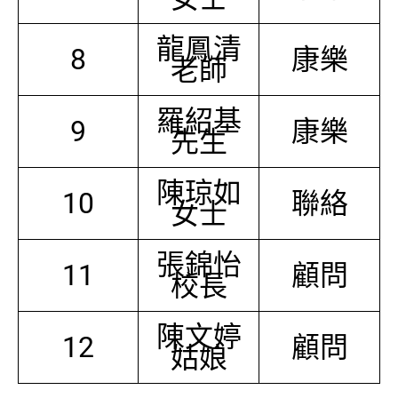
龍鳳清
8
康樂
老師
羅紹基
9
康樂
先生
陳琼如
10
聯絡
女士
張錦怡
11
顧問
校長
陳文婷
12
顧問
姑娘