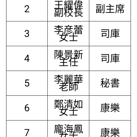
王耀偉
2
副主席
副校長
李彦蕾
3
司庫
女士
陳景新
4
司庫
主任
李麗華
5
秘書
老師
鄭清如
6
康樂
女士
龐海鳳
7
康樂
女士