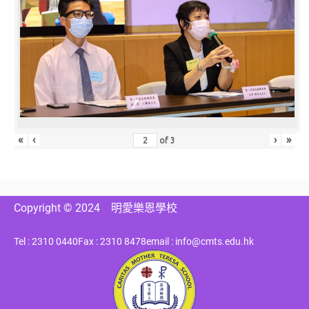
«
‹
›
»
of
3
Copyright © 2024
明愛樂恩學校
Tel : 2310 0440
Fax : 2310 8478
email : info@cmts.edu.hk