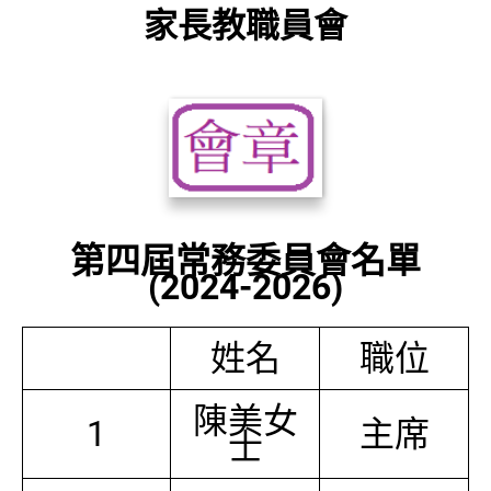
家長教職員會
第四屆常務委員會名單
(2024-2026)
姓名
職位
陳美女
1
主席
士