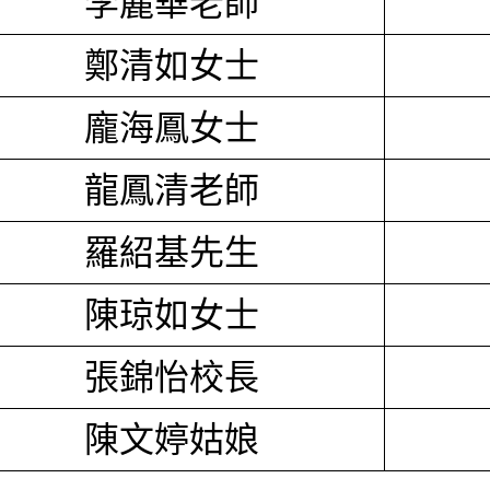
李麗華老師
鄭清如女士
龐海鳳女士
龍鳳清老師
羅紹基先生
陳琼如女士
張錦怡校長
陳文婷姑娘