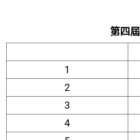
第四屆常
1
2
3
4