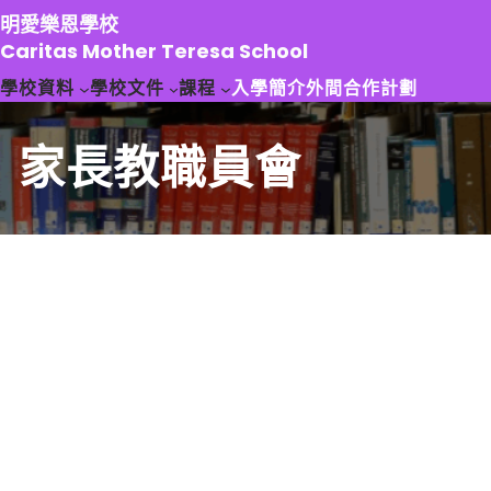
跳
明愛樂恩學校
至
Caritas Mother Teresa School
主
學校資料
學校文件
課程
入學簡介
外間合作計劃
要
內
容
家長教職員會