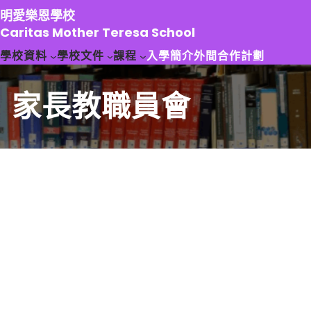
跳
明愛樂恩學校
至
Caritas Mother Teresa School
主
學校資料
學校文件
課程
入學簡介
外間合作計劃
要
內
容
家長教職員會