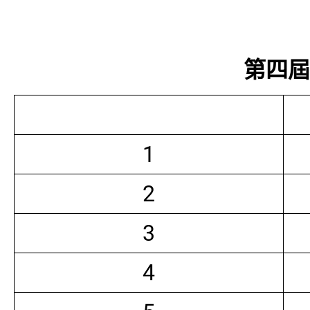
第四屆常
1
2
3
4