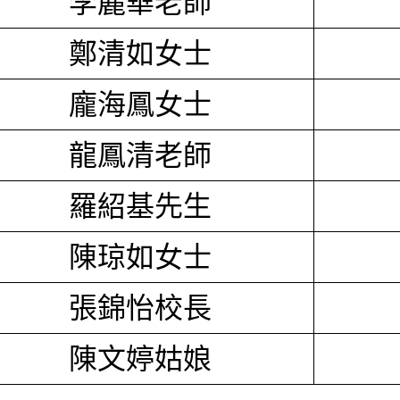
李麗華老師
鄭清如女士
龐海鳳女士
龍鳳清老師
羅紹基先生
陳琼如女士
張錦怡校長
陳文婷姑娘