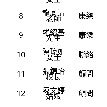
龍鳳清
8
康樂
老師
羅紹基
9
康樂
先生
陳琼如
10
聯絡
女士
張錦怡
11
顧問
校長
陳文婷
12
顧問
姑娘