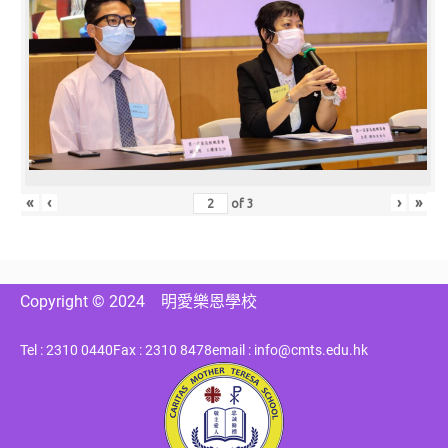
«
‹
›
»
of
3
Copyright © 2024
明愛樂恩學校
Tel : 2310 0440
Fax : 2310 8478
email : info@cmts.edu.hk