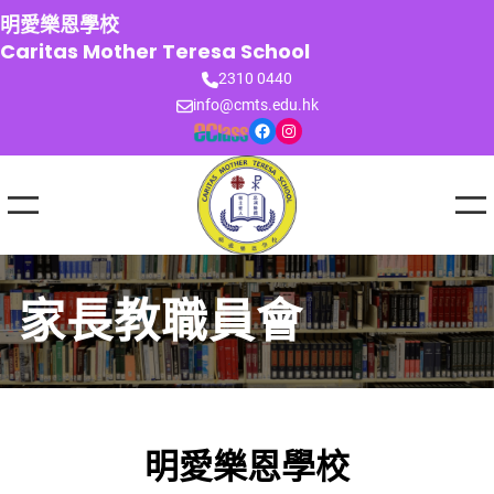
跳
明愛樂恩學校
至
Caritas Mother Teresa School
主
2310 0440
要
info@cmts.edu.hk
內
Facebook
Instagram
容
家長教職員會
明愛樂恩學校