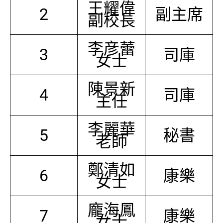
王耀偉
2
副主席
副校長
李彦蕾
3
司庫
女士
陳景新
4
司庫
主任
李麗華
5
秘書
老師
鄭清如
6
康樂
女士
龐海鳳
7
康樂
女士