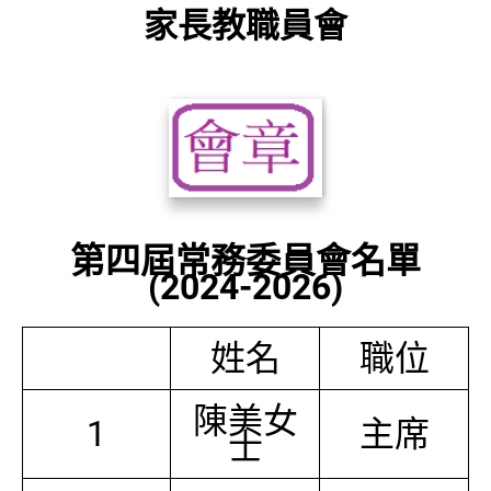
家長教職員會
第四屆常務委員會名單
(2024-2026)
姓名
職位
陳美女
1
主席
士