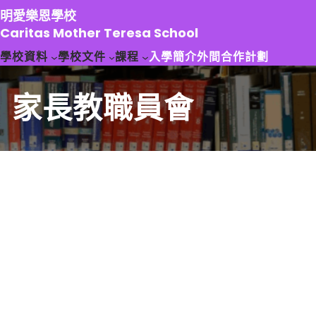
跳
明愛樂恩學校
至
Caritas Mother Teresa School
主
學校資料
學校文件
課程
入學簡介
外間合作計劃
要
內
容
家長教職員會