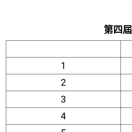
第四屆常
1
2
3
4