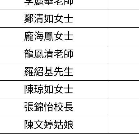
李麗華老師
鄭清如女士
龐海鳳女士
龍鳳清老師
羅紹基先生
陳琼如女士
張錦怡校長
陳文婷姑娘