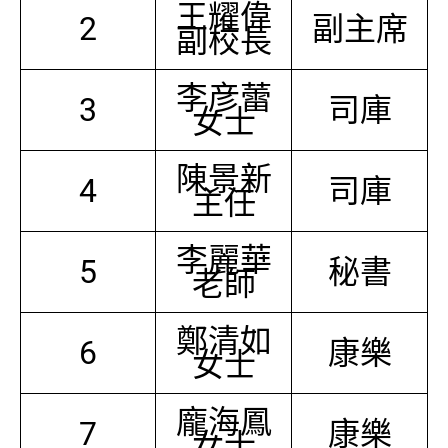
王耀偉
2
副主席
副校長
李彦蕾
3
司庫
女士
陳景新
4
司庫
主任
李麗華
5
秘書
老師
鄭清如
6
康樂
女士
龐海鳳
7
康樂
女士