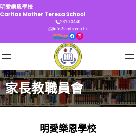
跳
明愛樂恩學校
至
Caritas Mother Teresa School
主
2310 0440
要
info@cmts.edu.hk
內
Facebook
Instagram
容
家長教職員會
明愛樂恩學校