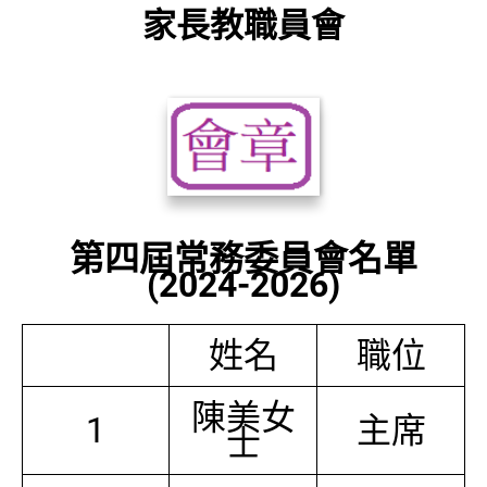
家長教職員會
第四屆常務委員會名單
(2024-2026)
姓名
職位
陳美女
1
主席
士