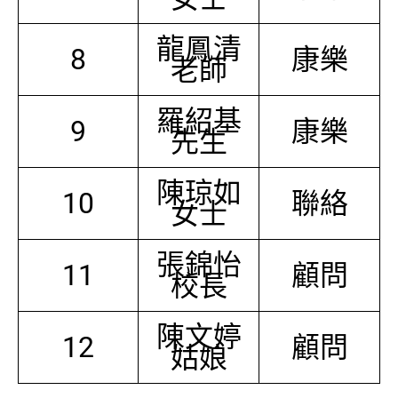
龍鳳清
8
康樂
老師
羅紹基
9
康樂
先生
陳琼如
10
聯絡
女士
張錦怡
11
顧問
校長
陳文婷
12
顧問
姑娘