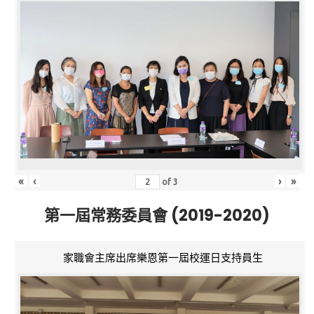
«
‹
›
»
of
3
第一屆常務委員會 (2019-2020)
家職會主席出席樂恩第一屆校運日支持員生