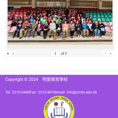
«
‹
›
»
of
3
Copyright © 2024
明愛樂恩學校
Tel : 2310 0440
Fax : 2310 8478
email : info@cmts.edu.hk