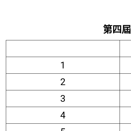
第四屆常
1
2
3
4