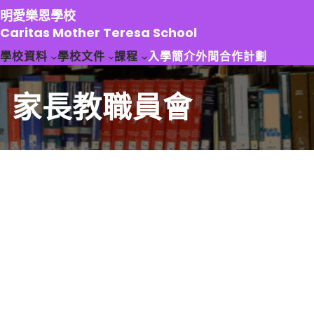
跳
明愛樂恩學校
至
Caritas Mother Teresa School
主
學校資料
學校文件
課程
入學簡介
外間合作計劃
要
內
容
家長教職員會