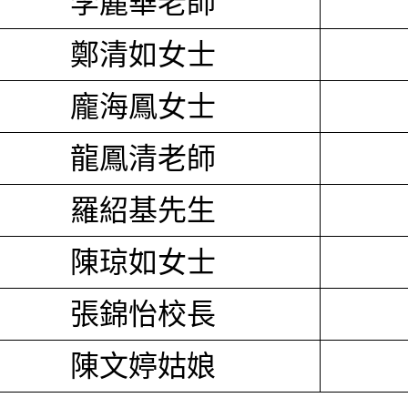
李麗華老師
鄭清如女士
龐海鳳女士
龍鳳清老師
羅紹基先生
陳琼如女士
張錦怡校長
陳文婷姑娘