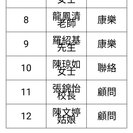
龍鳳清
8
康樂
老師
羅紹基
9
康樂
先生
陳琼如
10
聯絡
女士
張錦怡
11
顧問
校長
陳文婷
12
顧問
姑娘