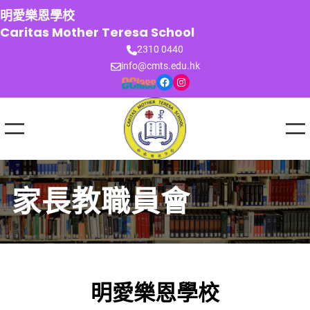
跳
明愛樂恩學校
至
Caritas Mother Teresa School
主
2310 0440
要
info@cmts.edu.hk
內
Facebook
Instagram
容
家長教職員會
明愛樂恩學校