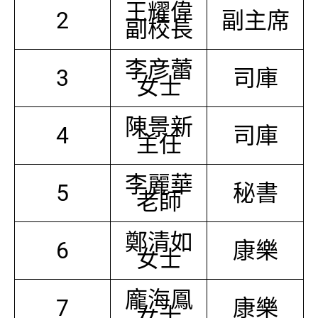
王耀偉
2
副主席
副校長
李彦蕾
3
司庫
女士
陳景新
4
司庫
主任
李麗華
5
秘書
老師
鄭清如
6
康樂
女士
龐海鳳
7
康樂
女士