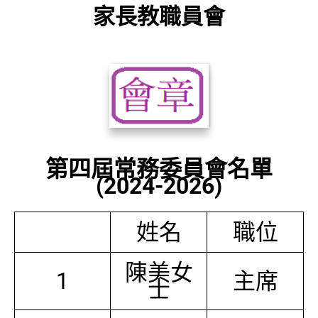
家長教職員會
第四屆常務委員會名單
(2024-2026)
姓名
職位
陳美女
1
主席
士