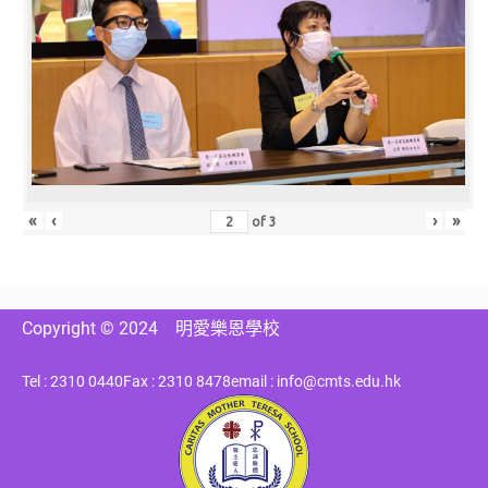
«
‹
›
»
of
3
Copyright © 2024
明愛樂恩學校
Tel : 2310 0440
Fax : 2310 8478
email : info@cmts.edu.hk