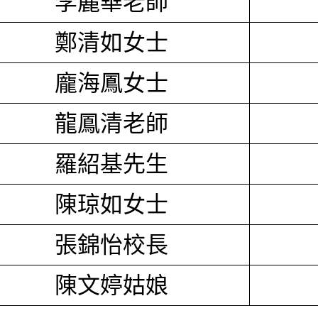
李麗華老師
鄭清如女士
龐海鳳女士
龍鳳清老師
羅紹基先生
陳琼如女士
張錦怡校長
陳文婷姑娘