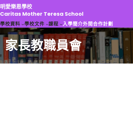
跳
明愛樂恩學校
至
Caritas Mother Teresa School
主
學校資料
學校文件
課程
入學簡介
外間合作計劃
要
內
容
家長教職員會