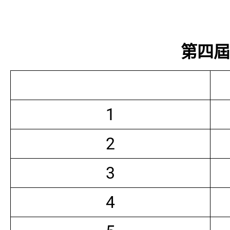
第四屆常
1
2
3
4