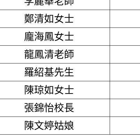
李麗華老師
鄭清如女士
龐海鳳女士
龍鳳清老師
羅紹基先生
陳琼如女士
張錦怡校長
陳文婷姑娘