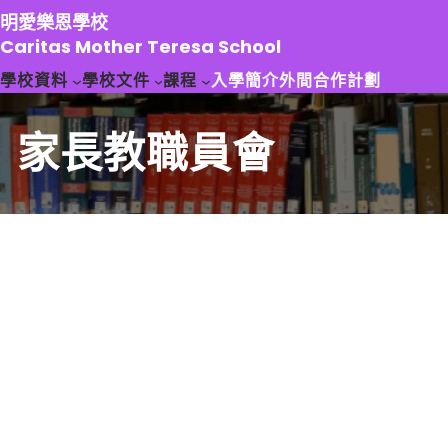
跳
明愛樂恩學校
至
Caritas Mother Teresa School
主
學校資料
學校文件
課程
入學簡介
外間合作計劃
要
內
容
家長教職員會