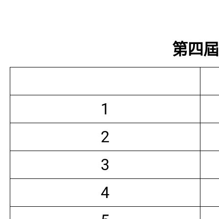
第四屆常
1
2
3
4