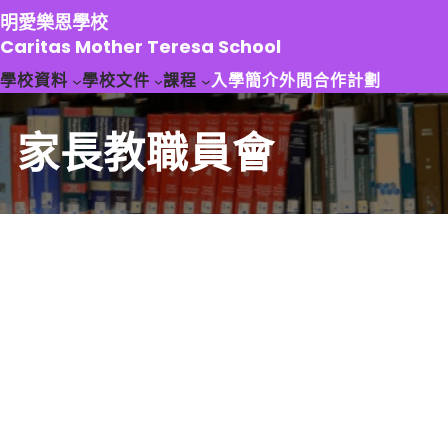
跳
明愛樂恩學校
至
Caritas Mother Teresa School
主
學校資料
學校文件
課程
入學簡介
外間合作計劃
要
內
容
家長教職員會