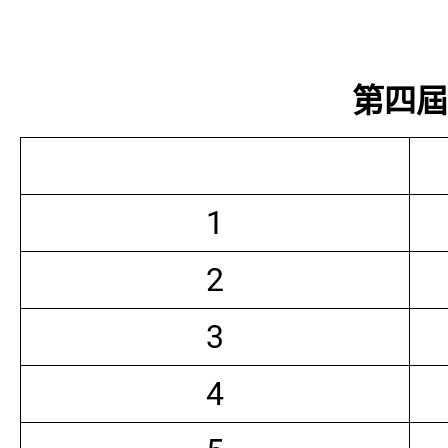
第四屆常
1
2
3
4