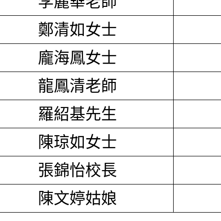
李麗華老師
鄭清如女士
龐海鳳女士
龍鳳清老師
羅紹基先生
陳琼如女士
張錦怡校長
陳文婷姑娘