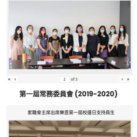
«
‹
›
»
of
3
第一屆常務委員會 (2019-2020)
家職會主席出席樂恩第一屆校運日支持員生