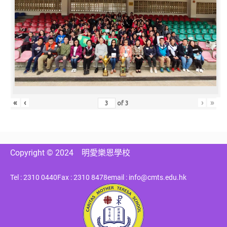
«
‹
›
»
of
3
Copyright © 2024
明愛樂恩學校
Tel : 2310 0440
Fax : 2310 8478
email : info@cmts.edu.hk