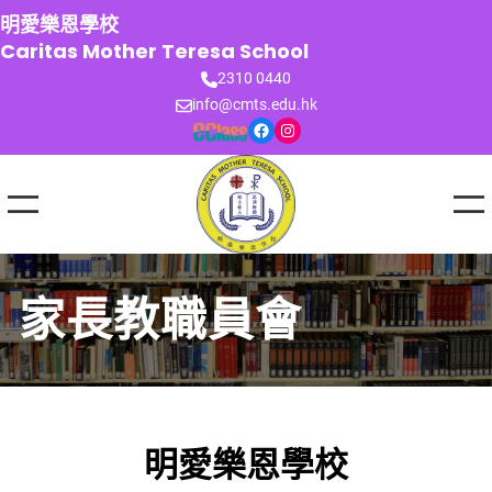
跳
明愛樂恩學校
至
Caritas Mother Teresa School
主
2310 0440
要
info@cmts.edu.hk
內
Facebook
Instagram
容
家長教職員會
明愛樂恩學校