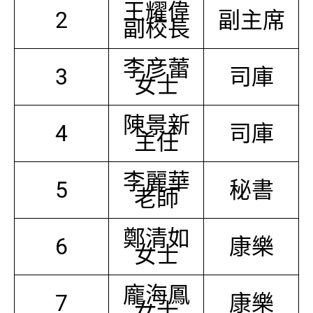
王耀偉
2
副主席
副校長
李彦蕾
3
司庫
女士
陳景新
4
司庫
主任
李麗華
5
秘書
老師
鄭清如
6
康樂
女士
龐海鳳
7
康樂
女士