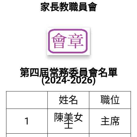
家長教職員會
第四屆常務委員會名單
(2024-2026)
姓名
職位
陳美女
1
主席
士