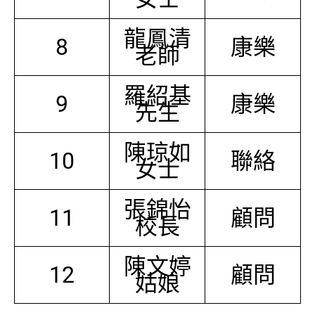
龍鳳清
8
康樂
老師
羅紹基
9
康樂
先生
陳琼如
10
聯絡
女士
張錦怡
11
顧問
校長
陳文婷
12
顧問
姑娘