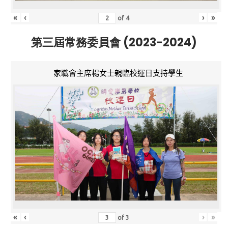
«
‹
›
»
of
4
第三屆常務委員會 (2023-2024)
家職會主席楊女士親臨校運日支持學生
«
‹
›
»
of
3