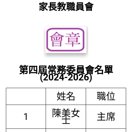
家長教職員會
第四屆常務委員會名單
(2024-2026)
姓名
職位
陳美女
1
主席
士