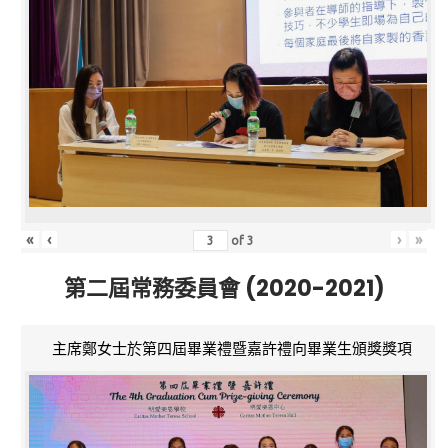
«
‹
›
»
of
3
第二屆常務委員會 (2020-2021)
主席鄭女士於第四屆畢業禮暨嘉許禮向畢業生頒獎獎項