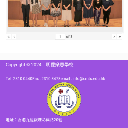
«
‹
›
»
of
3
Copyright © 2024
明愛樂恩學校
Tel : 2310 0440
Fax : 2310 8478
email : info@cmts.edu.hk
地址：香港九龍觀塘彩興路20號