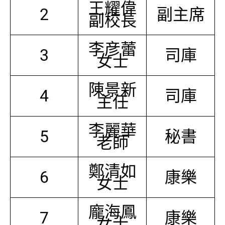
王耀偉
2
副主席
副校長
李彦蕾
3
司庫
女士
陳景新
4
司庫
主任
李麗華
5
秘書
老師
鄭清如
6
康樂
女士
龐海鳳
7
康樂
女士