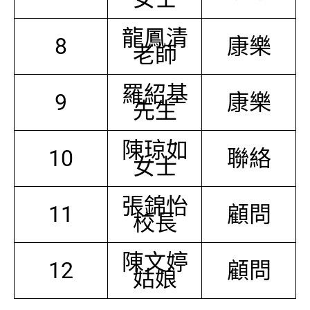
龍鳳清
8
康樂
老師
羅紹基
9
康樂
先生
陳琼如
10
聯絡
女士
張錦怡
11
顧問
校長
陳文婷
12
顧問
姑娘