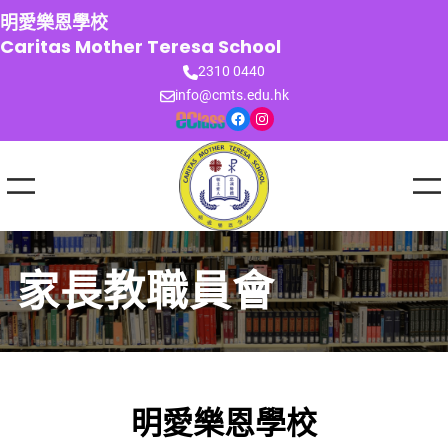
跳
明愛樂恩學校
至
Caritas Mother Teresa School
主
2310 0440
要
info@cmts.edu.hk
內
Facebook
Instagram
容
家長教職員會
明愛樂恩學校