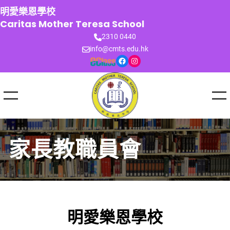
跳
明愛樂恩學校
至
Caritas Mother Teresa School
主
2310 0440
要
info@cmts.edu.hk
內
Facebook
Instagram
容
家長教職員會
明愛樂恩學校