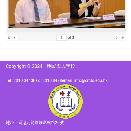
«
‹
›
»
of
3
Copyright © 2024
明愛樂恩學校
Tel : 2310 0440
Fax : 2310 8478
email : info@cmts.edu.hk
地址：香港九龍觀塘彩興路20號