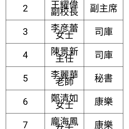
王耀偉
2
副主席
副校長
李彦蕾
3
司庫
女士
陳景新
4
司庫
主任
李麗華
5
秘書
老師
鄭清如
6
康樂
女士
龐海鳳
7
康樂
女士