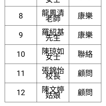
龍鳳清
8
康樂
老師
羅紹基
9
康樂
先生
陳琼如
10
聯絡
女士
張錦怡
11
顧問
校長
陳文婷
12
顧問
姑娘