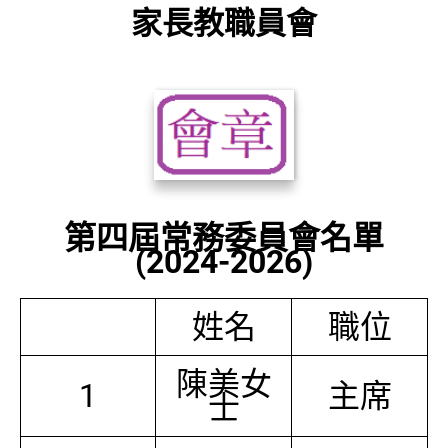
家長教職員會
第四屆常務委員會名單
(2024-2026)
姓名
職位
陳美女
1
主席
士