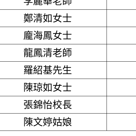
李麗華老師
鄭清如女士
龐海鳳女士
龍鳳清老師
羅紹基先生
陳琼如女士
張錦怡校長
陳文婷姑娘