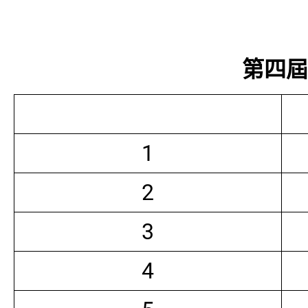
第四屆常
1
2
3
4