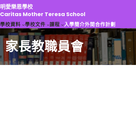
跳
明愛樂恩學校
至
Caritas Mother Teresa School
主
學校資料
學校文件
課程
入學簡介
外間合作計劃
要
內
容
家長教職員會