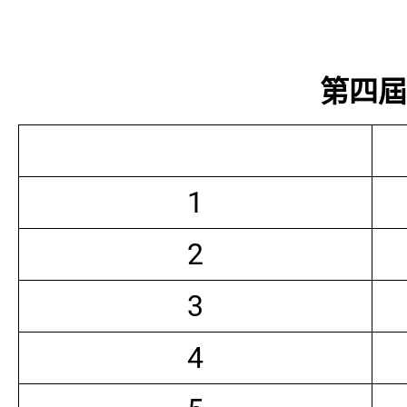
第四屆常
1
2
3
4