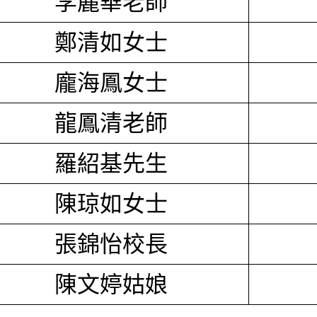
李麗華老師
鄭清如女士
龐海鳳女士
龍鳳清老師
羅紹基先生
陳琼如女士
張錦怡校長
陳文婷姑娘