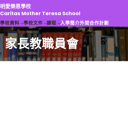
跳
明愛樂恩學校
至
Caritas Mother Teresa School
主
學校資料
學校文件
課程
入學簡介
外間合作計劃
要
內
容
家長教職員會