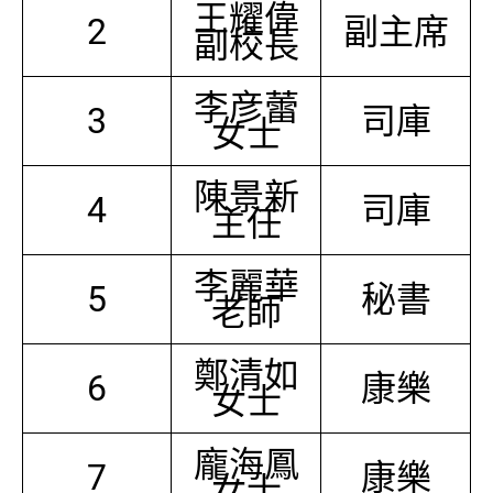
王耀偉
2
副主席
副校長
李彦蕾
3
司庫
女士
陳景新
4
司庫
主任
李麗華
5
秘書
老師
鄭清如
6
康樂
女士
龐海鳳
7
康樂
女士