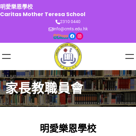
跳
明愛樂恩學校
至
Caritas Mother Teresa School
主
2310 0440
要
info@cmts.edu.hk
內
Facebook
Instagram
容
家長教職員會
明愛樂恩學校