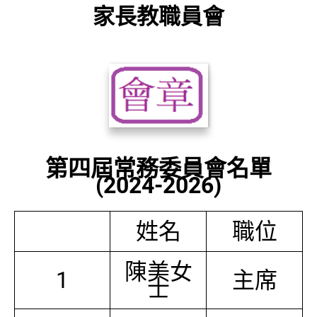
家長教職員會
第四屆常務委員會名單
(2024-2026)
姓名
職位
陳美女
1
主席
士