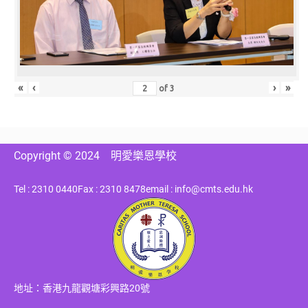
«
‹
›
»
of
3
Copyright © 2024
明愛樂恩學校
Tel : 2310 0440
Fax : 2310 8478
email : info@cmts.edu.hk
地址：香港九龍觀塘彩興路20號