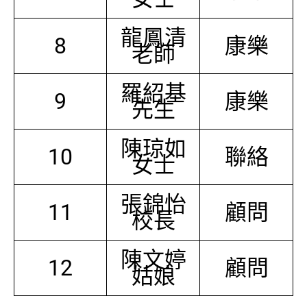
龍鳳清
8
康樂
老師
羅紹基
9
康樂
先生
陳琼如
10
聯絡
女士
張錦怡
11
顧問
校長
陳文婷
12
顧問
姑娘