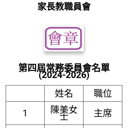
家長教職員會
第四屆常務委員會名單
(2024-2026)
姓名
職位
陳美女
1
主席
士