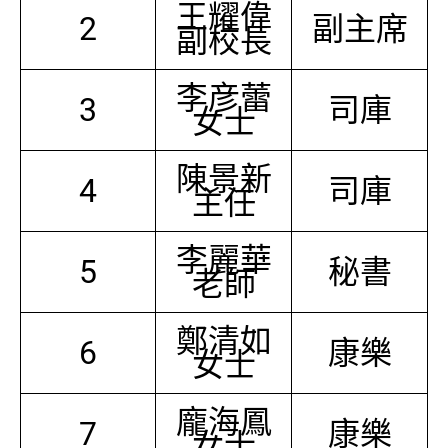
王耀偉
2
副主席
副校長
李彦蕾
3
司庫
女士
陳景新
4
司庫
主任
李麗華
5
秘書
老師
鄭清如
6
康樂
女士
龐海鳳
7
康樂
女士