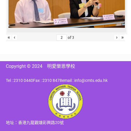
«
‹
›
»
of
3
Copyright © 2024
明愛樂恩學校
Tel : 2310 0440
Fax : 2310 8478
email : info@cmts.edu.hk
地址：香港九龍觀塘彩興路20號