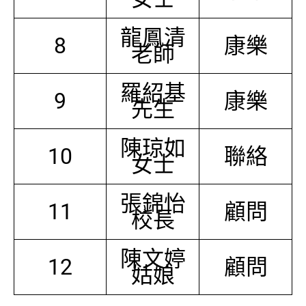
龍鳳清
8
康樂
老師
羅紹基
9
康樂
先生
陳琼如
10
聯絡
女士
張錦怡
11
顧問
校長
陳文婷
12
顧問
姑娘