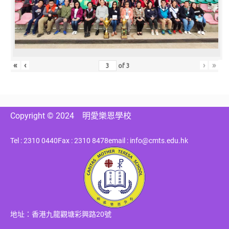
«
‹
›
»
of
3
Copyright © 2024
明愛樂恩學校
Tel : 2310 0440
Fax : 2310 8478
email : info@cmts.edu.hk
地址：香港九龍觀塘彩興路20號