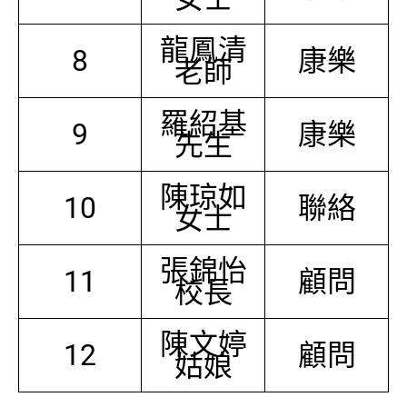
龍鳳清
8
康樂
老師
羅紹基
9
康樂
先生
陳琼如
10
聯絡
女士
張錦怡
11
顧問
校長
陳文婷
12
顧問
姑娘