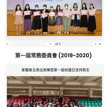
«
‹
›
»
of
3
第一屆常務委員會 (2019-2020)
家職會主席出席樂恩第一屆校運日支持員生