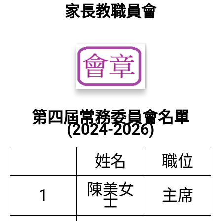
家長教職員會
第四屆常務委員會名單
(2024-2026)
姓名
職位
陳美女
1
主席
士