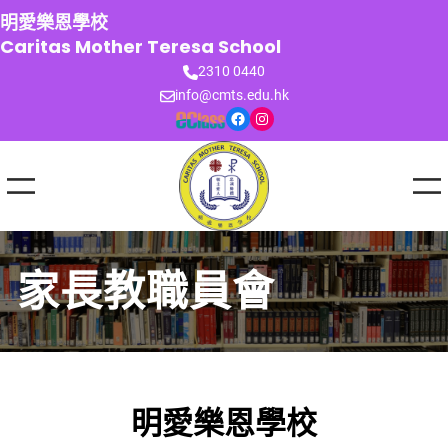
跳
明愛樂恩學校
至
Caritas Mother Teresa School
主
2310 0440
要
info@cmts.edu.hk
內
Facebook
Instagram
容
家長教職員會
明愛樂恩學校