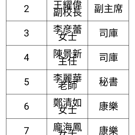
王耀偉
2
副主席
副校長
李彦蕾
3
司庫
女士
陳景新
4
司庫
主任
李麗華
5
秘書
老師
鄭清如
6
康樂
女士
龐海鳳
7
康樂
女士