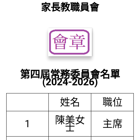
家長教職員會
第四屆常務委員會名單
(2024-2026)
姓名
職位
陳美女
1
主席
士