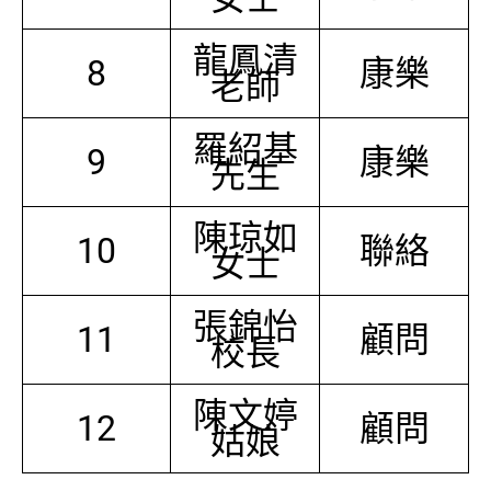
龍鳳清
8
康樂
老師
羅紹基
9
康樂
先生
陳琼如
10
聯絡
女士
張錦怡
11
顧問
校長
陳文婷
12
顧問
姑娘