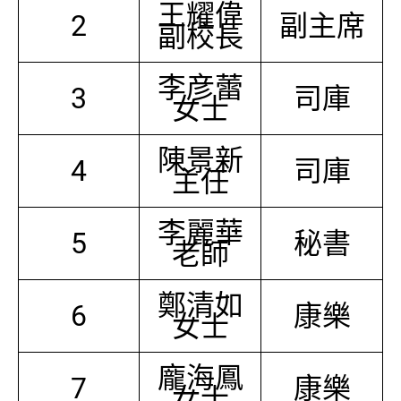
王耀偉
2
副主席
副校長
李彦蕾
3
司庫
女士
陳景新
4
司庫
主任
李麗華
5
秘書
老師
鄭清如
6
康樂
女士
龐海鳳
7
康樂
女士