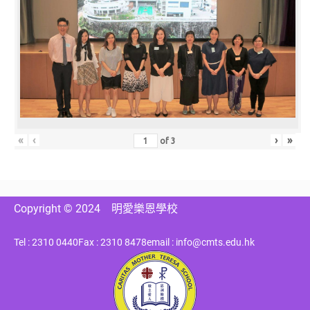
«
‹
›
»
of
3
Copyright © 2024
明愛樂恩學校
Tel : 2310 0440
Fax : 2310 8478
email : info@cmts.edu.hk