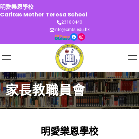
跳
明愛樂恩學校
至
Caritas Mother Teresa School
主
2310 0440
要
info@cmts.edu.hk
內
Facebook
Instagram
容
家長教職員會
明愛樂恩學校