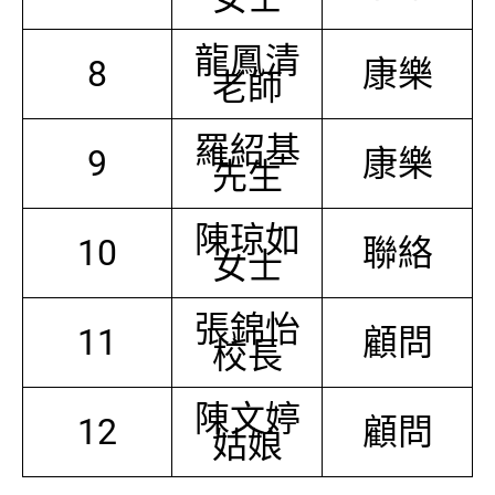
龍鳳清
8
康樂
老師
羅紹基
9
康樂
先生
陳琼如
10
聯絡
女士
張錦怡
11
顧問
校長
陳文婷
12
顧問
姑娘