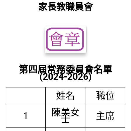
家長教職員會
第四屆常務委員會名單
(2024-2026)
姓名
職位
陳美女
1
主席
士