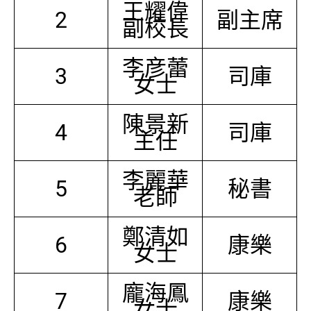
王耀偉
2
副主席
副校長
李彦蕾
3
司庫
女士
陳景新
4
司庫
主任
李麗華
5
秘書
老師
鄭清如
6
康樂
女士
龐海鳳
7
康樂
女士