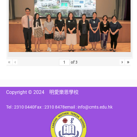
«
‹
›
»
of
3
Copyright © 2024
明愛樂恩學校
Tel : 2310 0440
Fax : 2310 8478
email : info@cmts.edu.hk