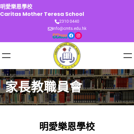
跳
明愛樂恩學校
至
Caritas Mother Teresa School
主
2310 0440
要
info@cmts.edu.hk
內
Facebook
Instagram
容
家長教職員會
明愛樂恩學校