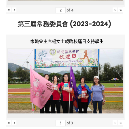
«
‹
›
»
of
4
第三屆常務委員會 (2023-2024)
家職會主席楊女士親臨校運日支持學生
«
‹
›
»
of
3