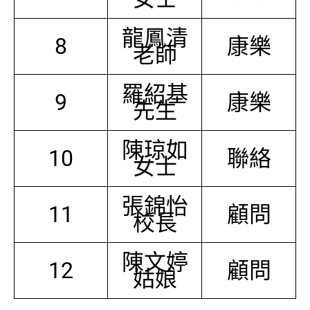
龍鳳清
8
康樂
老師
羅紹基
9
康樂
先生
陳琼如
10
聯絡
女士
張錦怡
11
顧問
校長
陳文婷
12
顧問
姑娘