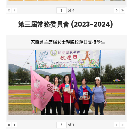
«
‹
›
»
of
4
第三屆常務委員會 (2023-2024)
家職會主席楊女士親臨校運日支持學生
«
‹
›
»
of
3