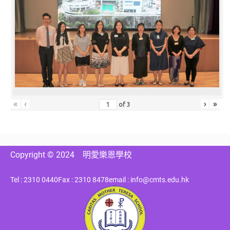
«
‹
›
»
of
3
Copyright © 2024
明愛樂恩學校
Tel : 2310 0440
Fax : 2310 8478
email : info@cmts.edu.hk