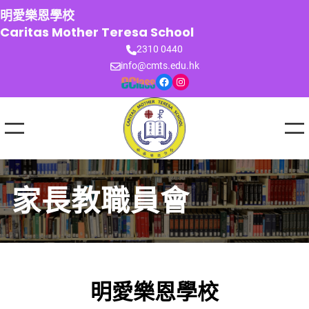
跳
明愛樂恩學校
至
Caritas Mother Teresa School
主
2310 0440
要
info@cmts.edu.hk
內
Facebook
Instagram
容
家長教職員會
明愛樂恩學校