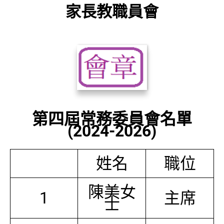
家長教職員會
第四屆常務委員會名單
(2024-2026)
姓名
職位
陳美女
1
主席
士