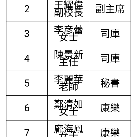
王耀偉
2
副主席
副校長
李彦蕾
3
司庫
女士
陳景新
4
司庫
主任
李麗華
5
秘書
老師
鄭清如
6
康樂
女士
龐海鳳
7
康樂
女士