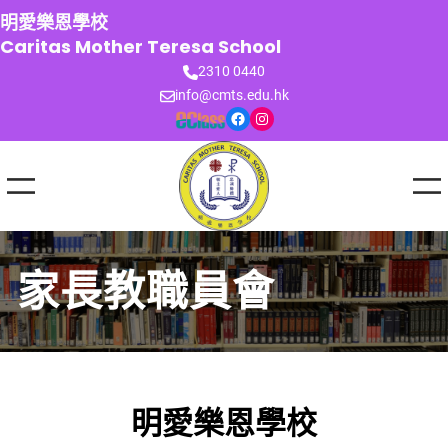
跳
明愛樂恩學校
至
Caritas Mother Teresa School
主
2310 0440
要
info@cmts.edu.hk
內
Facebook
Instagram
容
家長教職員會
明愛樂恩學校