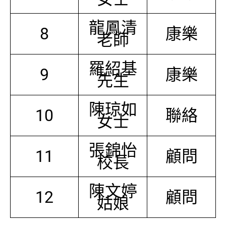
龍鳳清
8
康樂
老師
羅紹基
9
康樂
先生
陳琼如
10
聯絡
女士
張錦怡
11
顧問
校長
陳文婷
12
顧問
姑娘