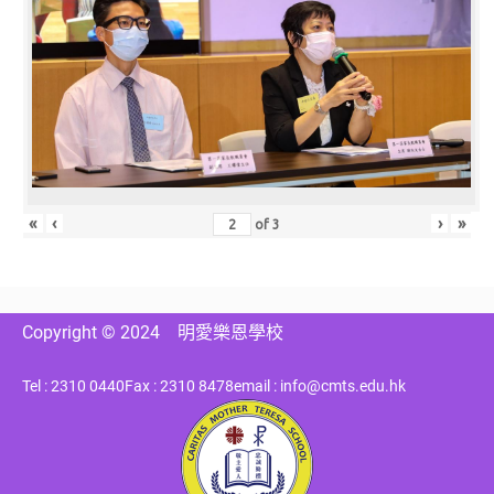
«
‹
›
»
of
3
Copyright © 2024
明愛樂恩學校
Tel : 2310 0440
Fax : 2310 8478
email : info@cmts.edu.hk