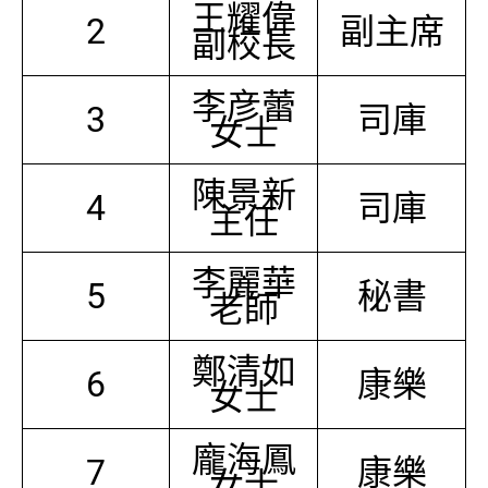
王耀偉
2
副主席
副校長
李彦蕾
3
司庫
女士
陳景新
4
司庫
主任
李麗華
5
秘書
老師
鄭清如
6
康樂
女士
龐海鳳
7
康樂
女士