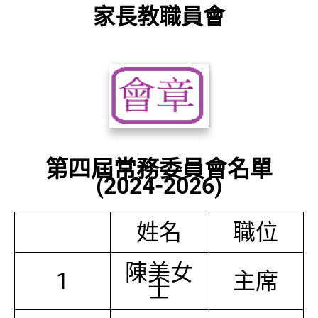
家長教職員會
第四屆常務委員會名單
(2024-2026)
姓名
職位
陳美女
1
主席
士