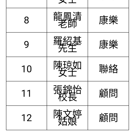
龍鳳清
8
康樂
老師
羅紹基
9
康樂
先生
陳琼如
10
聯絡
女士
張錦怡
11
顧問
校長
陳文婷
12
顧問
姑娘