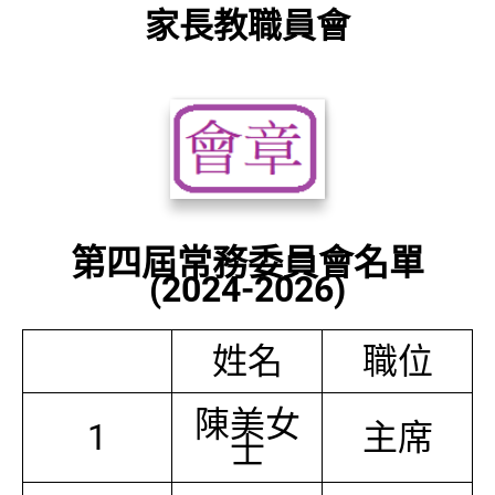
家長教職員會
第四屆常務委員會名單
(2024-2026)
姓名
職位
陳美女
1
主席
士