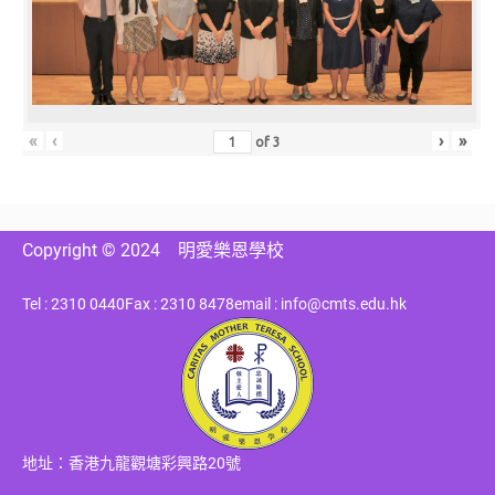
«
‹
›
»
of
3
Copyright © 2024
明愛樂恩學校
Tel : 2310 0440
Fax : 2310 8478
email : info@cmts.edu.hk
地址：香港九龍觀塘彩興路20號