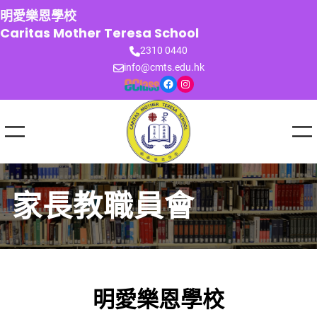
跳
明愛樂恩學校
至
Caritas Mother Teresa School
主
2310 0440
要
info@cmts.edu.hk
內
Facebook
Instagram
容
家長教職員會
明愛樂恩學校