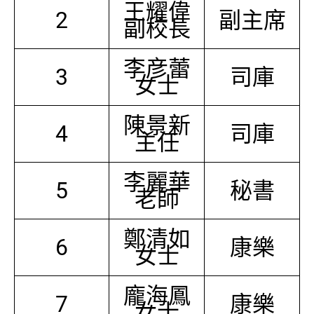
王耀偉
2
副主席
副校長
李彦蕾
3
司庫
女士
陳景新
4
司庫
主任
李麗華
5
秘書
老師
鄭清如
6
康樂
女士
龐海鳳
7
康樂
女士