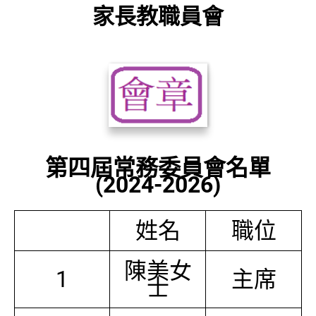
家長教職員會
第四屆常務委員會名單
(2024-2026)
姓名
職位
陳美女
1
主席
士