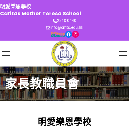
跳
明愛樂恩學校
至
Caritas Mother Teresa School
主
2310 0440
要
info@cmts.edu.hk
內
Facebook
Instagram
容
家長教職員會
明愛樂恩學校