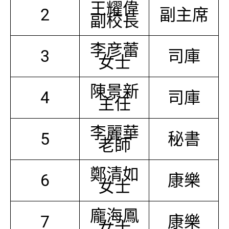
王耀偉
2
副主席
副校長
李彦蕾
3
司庫
女士
陳景新
4
司庫
主任
李麗華
5
秘書
老師
鄭清如
6
康樂
女士
龐海鳳
7
康樂
女士