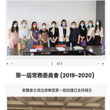
«
‹
›
»
of
3
第一屆常務委員會 (2019-2020)
家職會主席出席樂恩第一屆校運日支持員生