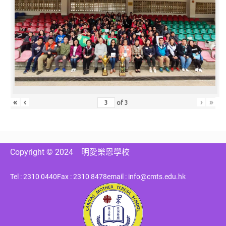
«
‹
›
»
of
3
Copyright © 2024
明愛樂恩學校
Tel : 2310 0440
Fax : 2310 8478
email : info@cmts.edu.hk