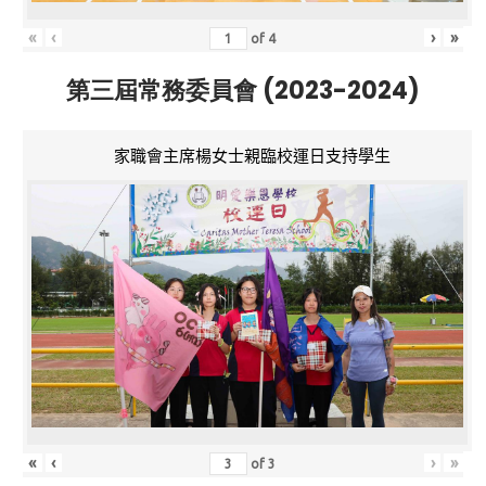
«
‹
›
»
of
4
第三屆常務委員會 (2023-2024)
家職會主席楊女士親臨校運日支持學生
«
‹
›
»
of
3