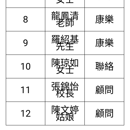
龍鳳清
8
康樂
老師
羅紹基
9
康樂
先生
陳琼如
10
聯絡
女士
張錦怡
11
顧問
校長
陳文婷
12
顧問
姑娘