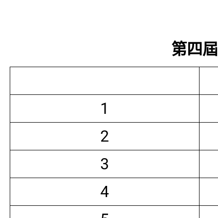
第四屆常
1
2
3
4