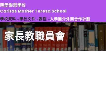
跳
明愛樂恩學校
至
Caritas Mother Teresa School
主
學校資料
學校文件
課程
入學簡介
外間合作計劃
要
內
容
家長教職員會