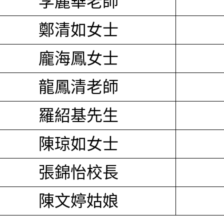
李麗華老師
鄭清如女士
龐海鳳女士
龍鳳清老師
羅紹基先生
陳琼如女士
張錦怡校長
陳文婷姑娘