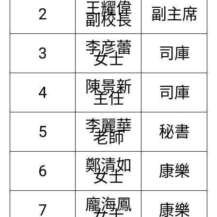
王耀偉
2
副主席
副校長
李彦蕾
3
司庫
女士
陳景新
4
司庫
主任
李麗華
5
秘書
老師
鄭清如
6
康樂
女士
龐海鳳
7
康樂
女士