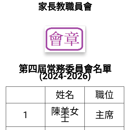
家長教職員會
第四屆常務委員會名單
(2024-2026)
姓名
職位
陳美女
1
主席
士