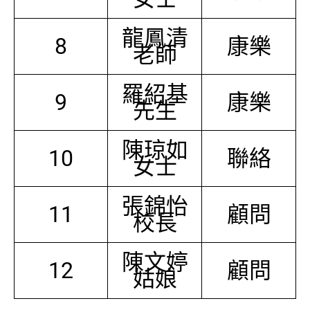
龍鳳清
8
康樂
老師
羅紹基
9
康樂
先生
陳琼如
10
聯絡
女士
張錦怡
11
顧問
校長
陳文婷
12
顧問
姑娘