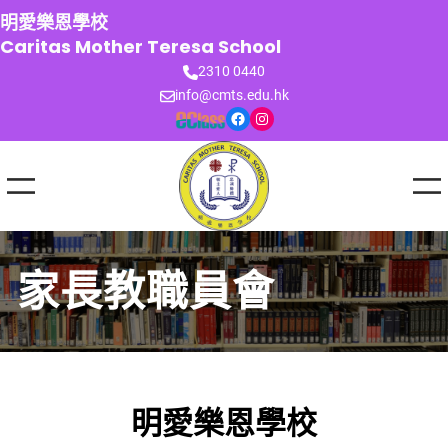
跳
明愛樂恩學校
至
Caritas Mother Teresa School
主
2310 0440
要
info@cmts.edu.hk
內
Facebook
Instagram
容
家長教職員會
明愛樂恩學校