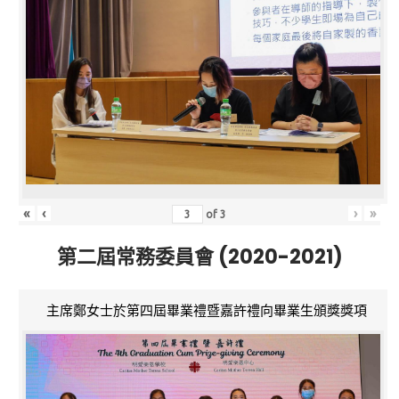
«
‹
›
»
of
3
第二屆常務委員會 (2020-2021)
主席鄭女士於第四屆畢業禮暨嘉許禮向畢業生頒獎獎項