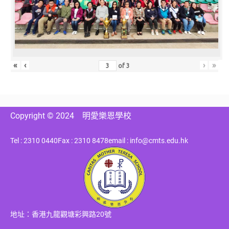
«
‹
›
»
of
3
Copyright © 2024
明愛樂恩學校
Tel : 2310 0440
Fax : 2310 8478
email : info@cmts.edu.hk
地址：香港九龍觀塘彩興路20號