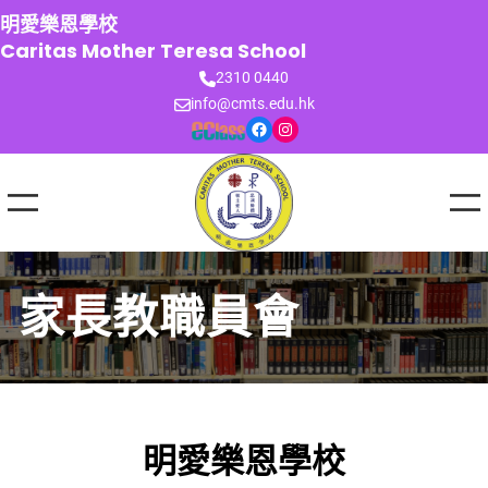
跳
明愛樂恩學校
至
Caritas Mother Teresa School
主
2310 0440
要
info@cmts.edu.hk
內
Facebook
Instagram
容
家長教職員會
明愛樂恩學校