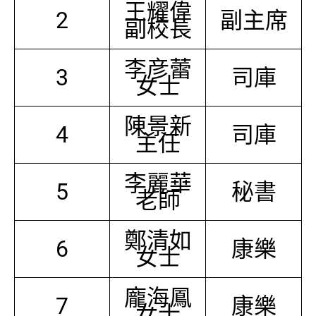
王耀偉
2
副主席
副校長
李彦蕾
3
司庫
女士
陳景新
4
司庫
主任
李麗華
5
秘書
老師
鄭清如
6
康樂
女士
龐海鳳
7
康樂
女士