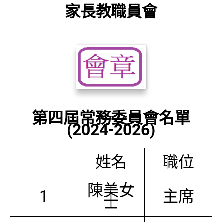
家長教職員會
第四屆常務委員會名單
(2024-2026)
姓名
職位
陳美女
1
主席
士