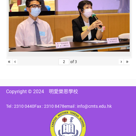
«
‹
›
»
of
3
Copyright © 2024
明愛樂恩學校
Tel : 2310 0440
Fax : 2310 8478
email : info@cmts.edu.hk