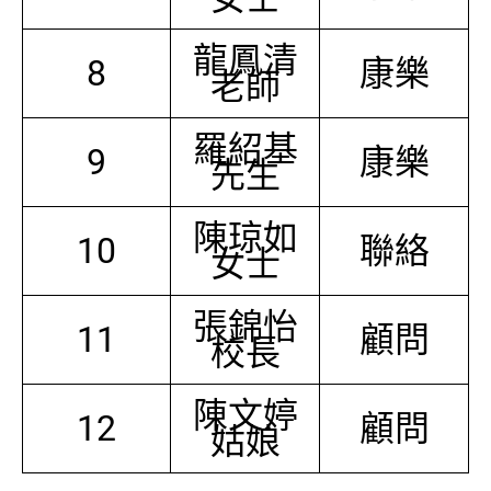
龍鳳清
8
康樂
老師
羅紹基
9
康樂
先生
陳琼如
10
聯絡
女士
張錦怡
11
顧問
校長
陳文婷
12
顧問
姑娘