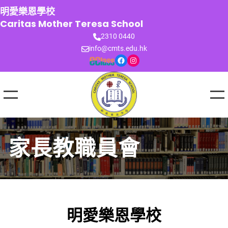
跳
明愛樂恩學校
至
Caritas Mother Teresa School
主
2310 0440
要
info@cmts.edu.hk
內
Facebook
Instagram
容
家長教職員會
明愛樂恩學校