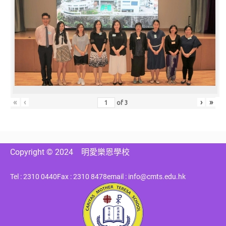
«
‹
›
»
of
3
Copyright © 2024
明愛樂恩學校
Tel : 2310 0440
Fax : 2310 8478
email : info@cmts.edu.hk