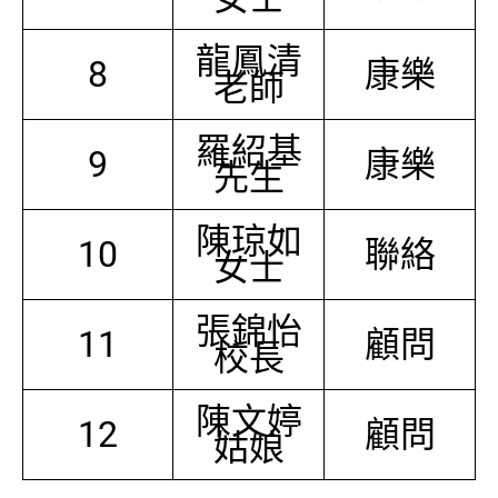
龍鳳清
8
康樂
老師
羅紹基
9
康樂
先生
陳琼如
10
聯絡
女士
張錦怡
11
顧問
校長
陳文婷
12
顧問
姑娘