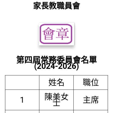
家長教職員會
第四屆常務委員會名單
(2024-2026)
姓名
職位
陳美女
1
主席
士