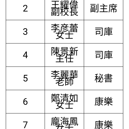
王耀偉
2
副主席
副校長
李彦蕾
3
司庫
女士
陳景新
4
司庫
主任
李麗華
5
秘書
老師
鄭清如
6
康樂
女士
龐海鳳
7
康樂
女士