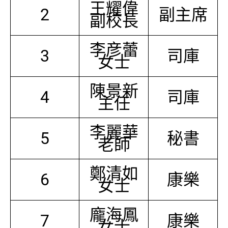
王耀偉
2
副主席
副校長
李彦蕾
3
司庫
女士
陳景新
4
司庫
主任
李麗華
5
秘書
老師
鄭清如
6
康樂
女士
龐海鳳
7
康樂
女士