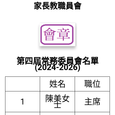
家長教職員會
第四屆常務委員會名單
(2024-2026)
姓名
職位
陳美女
1
主席
士