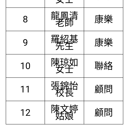
龍鳳清
8
康樂
老師
羅紹基
9
康樂
先生
陳琼如
10
聯絡
女士
張錦怡
11
顧問
校長
陳文婷
12
顧問
姑娘