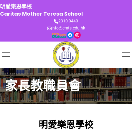
跳
明愛樂恩學校
至
Caritas Mother Teresa School
主
2310 0440
要
info@cmts.edu.hk
內
Facebook
Instagram
容
家長教職員會
明愛樂恩學校