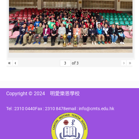
«
‹
›
»
of
3
Copyright © 2024
明愛樂恩學校
Tel : 2310 0440
Fax : 2310 8478
email : info@cmts.edu.hk