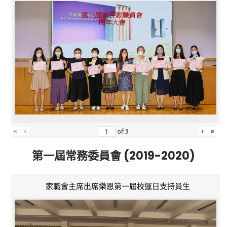
«
‹
›
»
of
3
第一屆常務委員會 (2019-2020)
家職會主席出席樂恩第一屆校運日支持員生