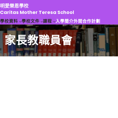
跳
明愛樂恩學校
至
Caritas Mother Teresa School
主
學校資料
學校文件
課程
入學簡介
外間合作計劃
要
內
容
家長教職員會