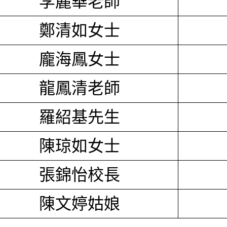
李麗華老師
鄭清如女士
龐海鳳女士
龍鳳清老師
羅紹基先生
陳琼如女士
張錦怡校長
陳文婷姑娘