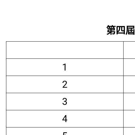
第四屆常
1
2
3
4