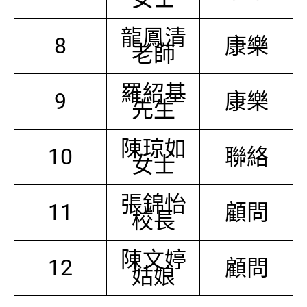
龍鳳清
8
康樂
老師
羅紹基
9
康樂
先生
陳琼如
10
聯絡
女士
張錦怡
11
顧問
校長
陳文婷
12
顧問
姑娘