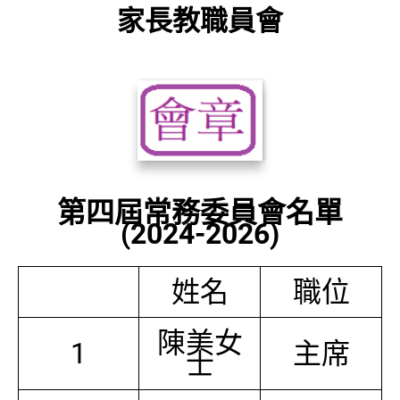
家長教職員會
第四屆常務委員會名單
(2024-2026)
姓名
職位
陳美女
1
主席
士