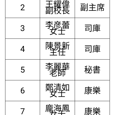
王耀偉
2
副主席
副校長
李彦蕾
3
司庫
女士
陳景新
4
司庫
主任
李麗華
5
秘書
老師
鄭清如
6
康樂
女士
龐海鳳
7
康樂
女士