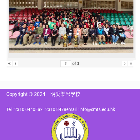
«
‹
›
»
of
3
Copyright © 2024
明愛樂恩學校
Tel : 2310 0440
Fax : 2310 8478
email : info@cmts.edu.hk