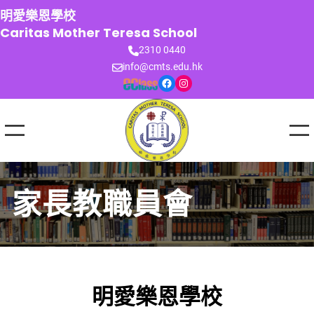
跳
明愛樂恩學校
至
Caritas Mother Teresa School
主
2310 0440
要
info@cmts.edu.hk
內
Facebook
Instagram
容
家長教職員會
明愛樂恩學校