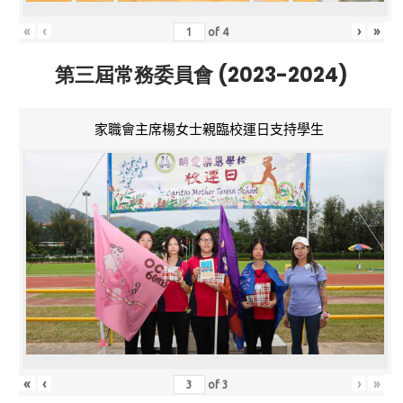
«
‹
›
»
of
4
第三屆常務委員會 (2023-2024)
家職會主席楊女士親臨校運日支持學生
«
‹
›
»
of
3