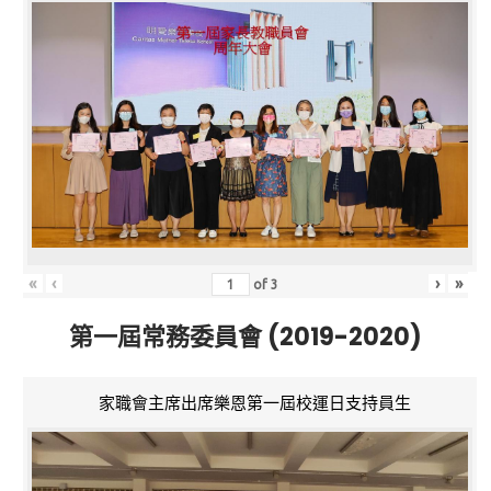
«
‹
›
»
of
3
第一屆常務委員會 (2019-2020)
家職會主席出席樂恩第一屆校運日支持員生