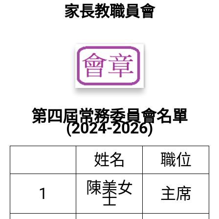
家長教職員會
第四屆常務委員會名單
(2024-2026)
姓名
職位
陳美女
1
主席
士