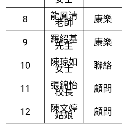
龍鳳清
8
康樂
老師
羅紹基
9
康樂
先生
陳琼如
10
聯絡
女士
張錦怡
11
顧問
校長
陳文婷
12
顧問
姑娘