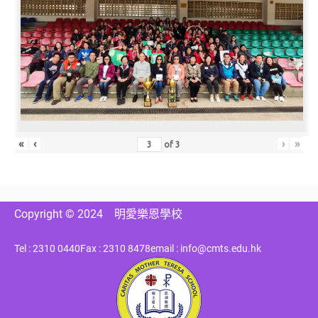
«
‹
›
»
of
3
Copyright © 2024
明愛樂恩學校
Tel : 2310 0440
Fax : 2310 8478
email : info@cmts.edu.hk