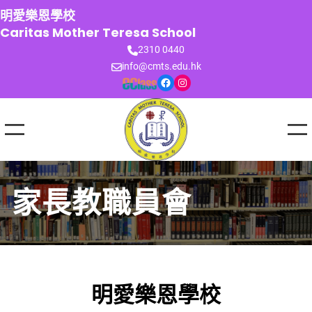
跳
明愛樂恩學校
至
Caritas Mother Teresa School
主
2310 0440
要
info@cmts.edu.hk
內
Facebook
Instagram
容
家長教職員會
明愛樂恩學校