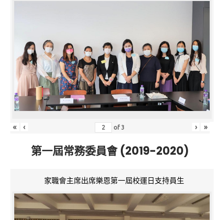
«
‹
›
»
of
3
第一屆常務委員會 (2019-2020)
家職會主席出席樂恩第一屆校運日支持員生