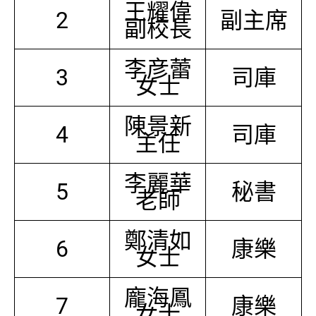
王耀偉
2
副主席
副校長
李彦蕾
3
司庫
女士
陳景新
4
司庫
主任
李麗華
5
秘書
老師
鄭清如
6
康樂
女士
龐海鳳
7
康樂
女士