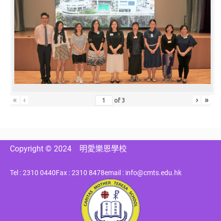
«
‹
›
»
of
3
Copyright © 2024
明愛樂恩學校
Tel : 2310 0440
Fax : 2310 8478
email : info@cmts.edu.hk