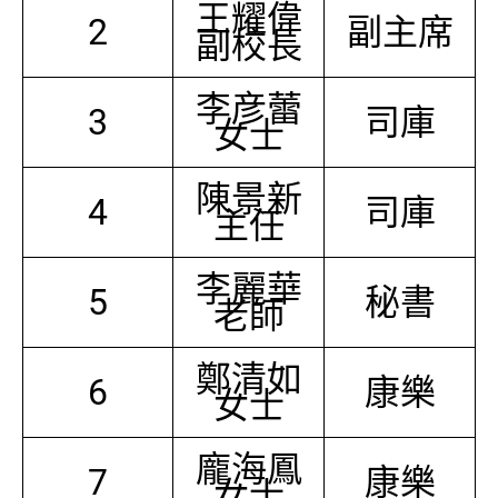
王耀偉
2
副主席
副校長
李彦蕾
3
司庫
女士
陳景新
4
司庫
主任
李麗華
5
秘書
老師
鄭清如
6
康樂
女士
龐海鳳
7
康樂
女士