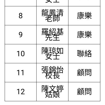
龍鳳清
8
康樂
老師
羅紹基
9
康樂
先生
陳琼如
10
聯絡
女士
張錦怡
11
顧問
校長
陳文婷
12
顧問
姑娘