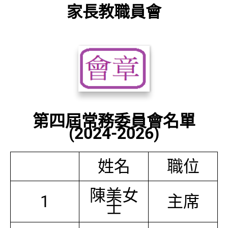
家長教職員會
第四屆常務委員會名單
(2024-2026)
姓名
職位
陳美女
1
主席
士