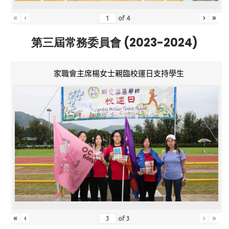
«
‹
›
»
of
4
第三屆常務委員會 (2023-2024)
家職會主席楊女士親臨校運日支持學生
«
‹
›
»
of
3