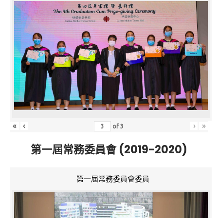
«
‹
›
»
of
3
第一屆常務委員會 (2019-2020)
第一屆常務委員會委員