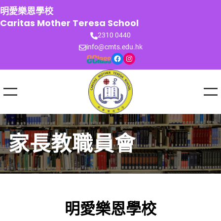
跳
明愛樂恩學校
至
Caritas Mother Teresa School
主
2310 0440
要
info@cmts.edu.hk
內
Facebook
Instagram
容
家長教職員會
明愛樂恩學校