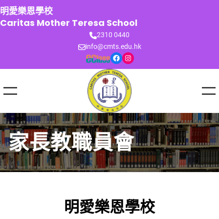
跳
明愛樂恩學校
至
Caritas Mother Teresa School
主
2310 0440
要
info@cmts.edu.hk
內
Facebook
Instagram
容
家長教職員會
明愛樂恩學校