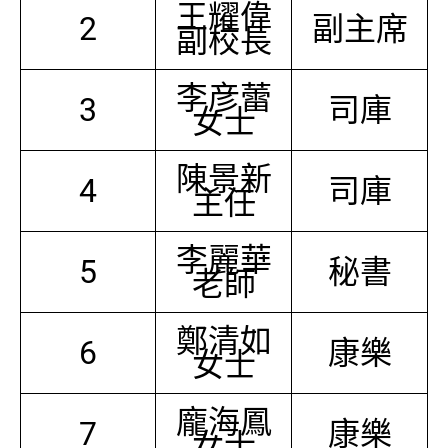
王耀偉
2
副主席
副校長
李彦蕾
3
司庫
女士
陳景新
4
司庫
主任
李麗華
5
秘書
老師
鄭清如
6
康樂
女士
龐海鳳
7
康樂
女士