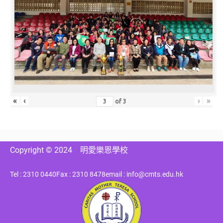
«
‹
›
»
of
3
Copyright © 2024
明愛樂恩學校
Tel : 2310 0440
Fax : 2310 8478
email : info@cmts.edu.hk