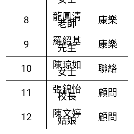
龍鳳清
8
康樂
老師
羅紹基
9
康樂
先生
陳琼如
10
聯絡
女士
張錦怡
11
顧問
校長
陳文婷
12
顧問
姑娘