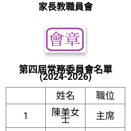
家長教職員會
第四屆常務委員會名單
(2024-2026)
姓名
職位
陳美女
1
主席
士