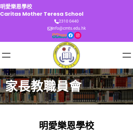
跳
明愛樂恩學校
至
Caritas Mother Teresa School
主
2310 0440
要
info@cmts.edu.hk
內
Facebook
Instagram
容
家長教職員會
明愛樂恩學校