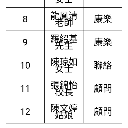
龍鳳清
8
康樂
老師
羅紹基
9
康樂
先生
陳琼如
10
聯絡
女士
張錦怡
11
顧問
校長
陳文婷
12
顧問
姑娘