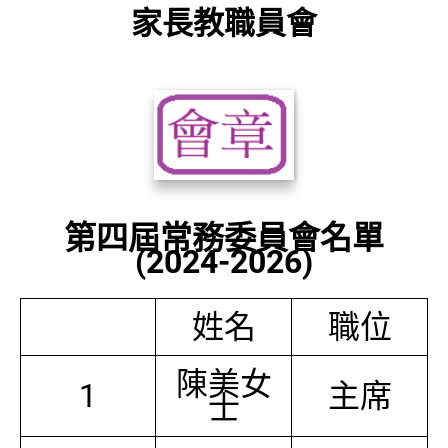
家長教職員會
第四屆常務委員會名單
(2024-2026)
姓名
職位
陳美女
1
主席
士