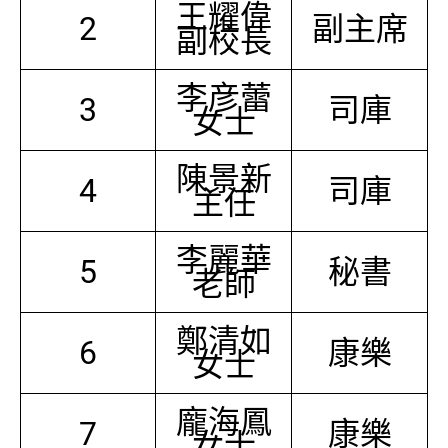
王耀偉
2
副主席
副校長
李彦蕾
3
司庫
女士
陳景新
4
司庫
主任
李麗華
5
秘書
老師
鄭清如
6
康樂
女士
龐海鳳
7
康樂
女士