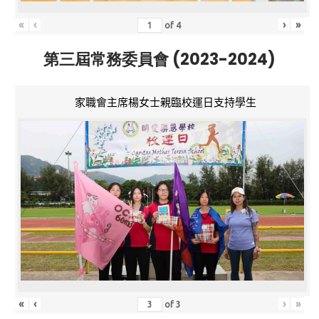
«
‹
›
»
of
4
第三屆常務委員會 (2023-2024)
家職會主席楊女士親臨校運日支持學生
«
‹
›
»
of
3