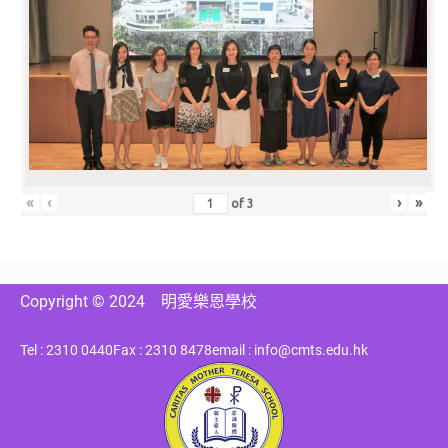
«
‹
›
»
of
3
Copyright © 2024
明愛樂恩學校
Tel : 2310 0440
Fax : 2310 8478
email : info@cmts.edu.hk