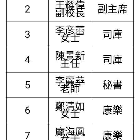
王耀偉
2
副主席
副校長
李彦蕾
3
司庫
女士
陳景新
4
司庫
主任
李麗華
5
秘書
老師
鄭清如
6
康樂
女士
龐海鳳
7
康樂
女士