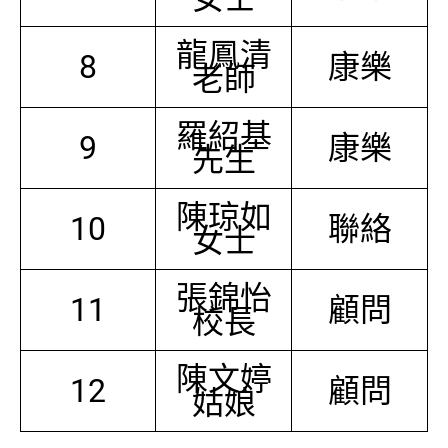
龍鳳清
8
康樂
老師
羅紹基
9
康樂
先生
陳琼如
10
聯絡
女士
張錦怡
11
顧問
校長
陳文婷
12
顧問
姑娘