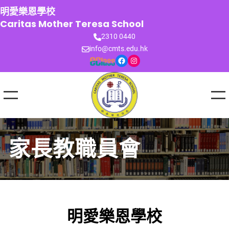
跳
明愛樂恩學校
至
Caritas Mother Teresa School
主
2310 0440
要
info@cmts.edu.hk
內
Facebook
Instagram
容
家長教職員會
明愛樂恩學校