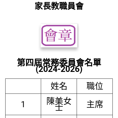
家長教職員會
第四屆常務委員會名單
(2024-2026)
姓名
職位
陳美女
1
主席
士