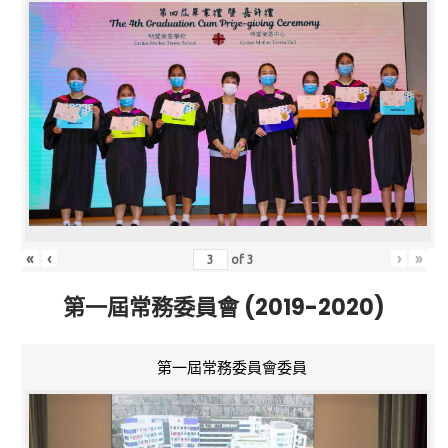
«
‹
›
»
of
3
第一屆常務委員會 (2019-2020)
第一屆常務委員會委員