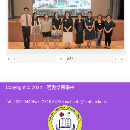
«
‹
›
»
of
3
Copyright © 2024
明愛樂恩學校
Tel : 2310 0440
Fax : 2310 8478
email : info@cmts.edu.hk