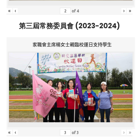
«
‹
›
»
of
4
第三屆常務委員會 (2023-2024)
家職會主席楊女士親臨校運日支持學生
«
‹
›
»
of
3