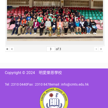
«
‹
›
»
of
3
Copyright © 2024
明愛樂恩學校
Tel : 2310 0440
Fax : 2310 8478
email : info@cmts.edu.hk