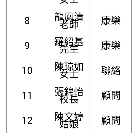
龍鳳清
8
康樂
老師
羅紹基
9
康樂
先生
陳琼如
10
聯絡
女士
張錦怡
11
顧問
校長
陳文婷
12
顧問
姑娘