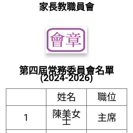
家長教職員會
第四屆常務委員會名單
(2024-2026)
姓名
職位
陳美女
1
主席
士