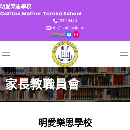
跳
明愛樂恩學校
至
Caritas Mother Teresa School
主
2310 0440
要
info@cmts.edu.hk
內
Facebook
Instagram
容
家長教職員會
明愛樂恩學校