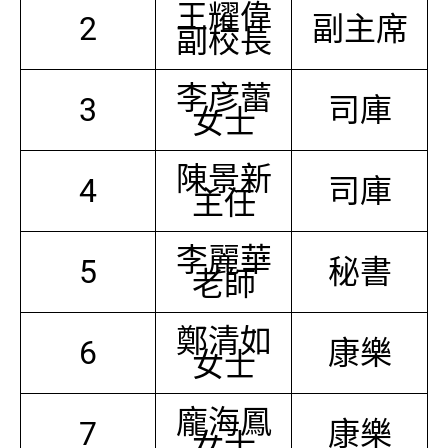
王耀偉
2
副主席
副校長
李彦蕾
3
司庫
女士
陳景新
4
司庫
主任
李麗華
5
秘書
老師
鄭清如
6
康樂
女士
龐海鳳
7
康樂
女士