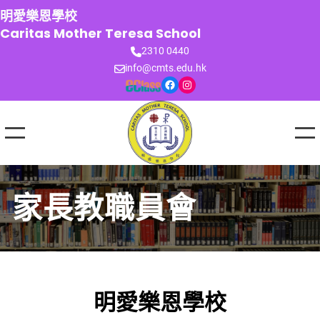
跳
明愛樂恩學校
至
Caritas Mother Teresa School
主
2310 0440
要
info@cmts.edu.hk
內
Facebook
Instagram
容
家長教職員會
明愛樂恩學校