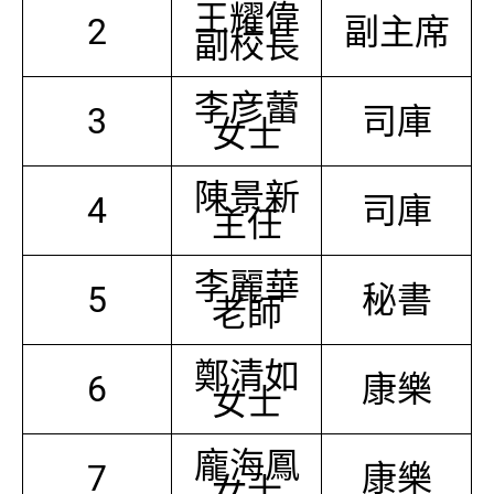
王耀偉
2
副主席
副校長
李彦蕾
3
司庫
女士
陳景新
4
司庫
主任
李麗華
5
秘書
老師
鄭清如
6
康樂
女士
龐海鳳
7
康樂
女士