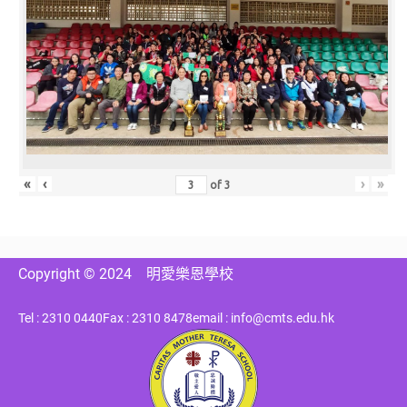
«
‹
›
»
of
3
Copyright © 2024
明愛樂恩學校
Tel : 2310 0440
Fax : 2310 8478
email : info@cmts.edu.hk