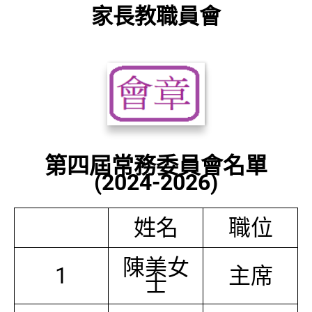
家長教職員會
第四屆常務委員會名單
(2024-2026)
姓名
職位
陳美女
1
主席
士