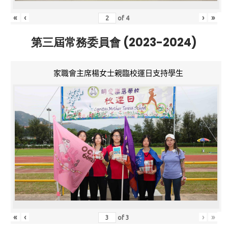
«
‹
›
»
of
4
第三屆常務委員會 (2023-2024)
家職會主席楊女士親臨校運日支持學生
«
‹
›
»
of
3