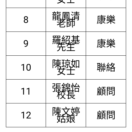
龍鳳清
8
康樂
老師
羅紹基
9
康樂
先生
陳琼如
10
聯絡
女士
張錦怡
11
顧問
校長
陳文婷
12
顧問
姑娘