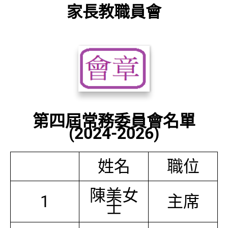
家長教職員會
第四屆常務委員會名單
(2024-2026)
姓名
職位
陳美女
1
主席
士