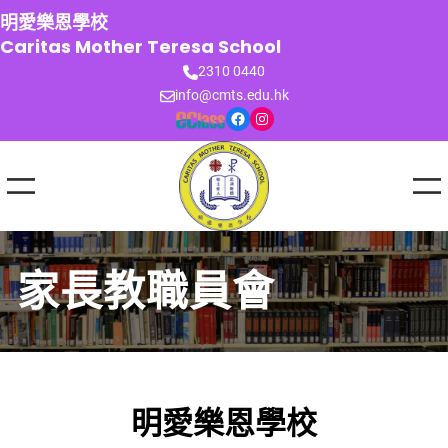
跳
明愛樂恩學校
至
Caritas Mother Teresa School
主
2310 0440
要
info@cmts.edu.hk
內
Facebook
Instagram
容
家長教職員會
明愛樂恩學校