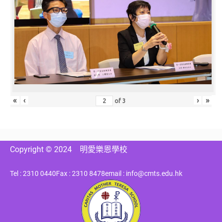
«
‹
›
»
of
3
Copyright © 2024
明愛樂恩學校
Tel : 2310 0440
Fax : 2310 8478
email : info@cmts.edu.hk