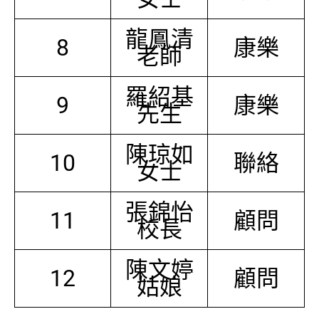
龍鳳清
8
康樂
老師
羅紹基
9
康樂
先生
陳琼如
10
聯絡
女士
張錦怡
11
顧問
校長
陳文婷
12
顧問
姑娘