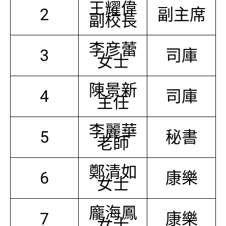
王耀偉
2
副主席
副校長
李彦蕾
3
司庫
女士
陳景新
4
司庫
主任
李麗華
5
秘書
老師
鄭清如
6
康樂
女士
龐海鳳
7
康樂
女士