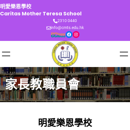
跳
明愛樂恩學校
至
Caritas Mother Teresa School
主
2310 0440
要
info@cmts.edu.hk
內
Facebook
Instagram
容
家長教職員會
明愛樂恩學校