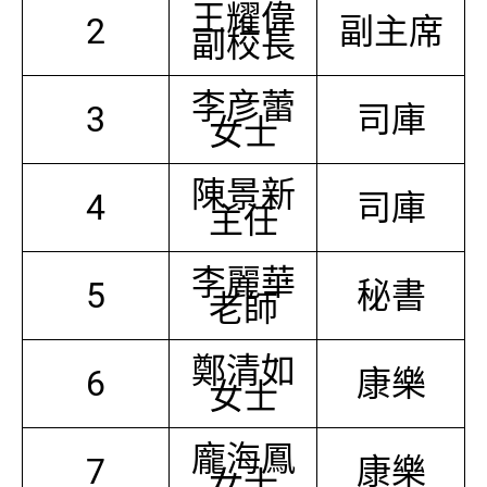
王耀偉
2
副主席
副校長
李彦蕾
3
司庫
女士
陳景新
4
司庫
主任
李麗華
5
秘書
老師
鄭清如
6
康樂
女士
龐海鳳
7
康樂
女士