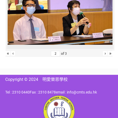
«
‹
›
»
of
3
Copyright © 2024
明愛樂恩學校
Tel : 2310 0440
Fax : 2310 8478
email : info@cmts.edu.hk