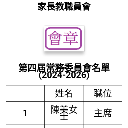
家長教職員會
第四屆常務委員會名單
(2024-2026)
姓名
職位
陳美女
1
主席
士