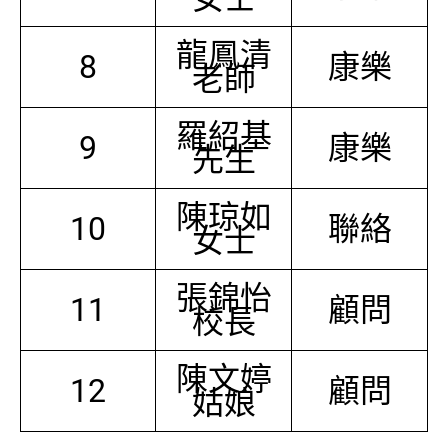
龍鳳清
8
康樂
老師
羅紹基
9
康樂
先生
陳琼如
10
聯絡
女士
張錦怡
11
顧問
校長
陳文婷
12
顧問
姑娘