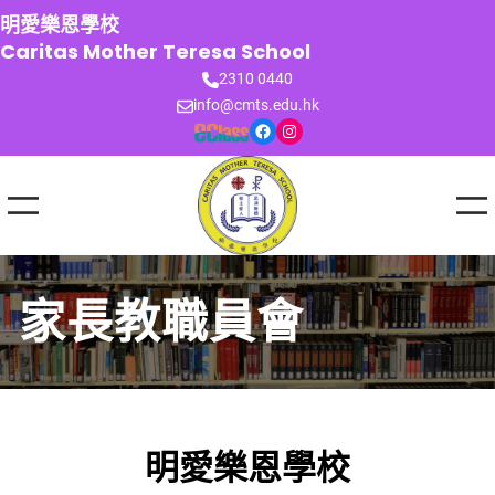
跳
明愛樂恩學校
至
Caritas Mother Teresa School
主
2310 0440
要
info@cmts.edu.hk
內
Facebook
Instagram
容
家長教職員會
明愛樂恩學校