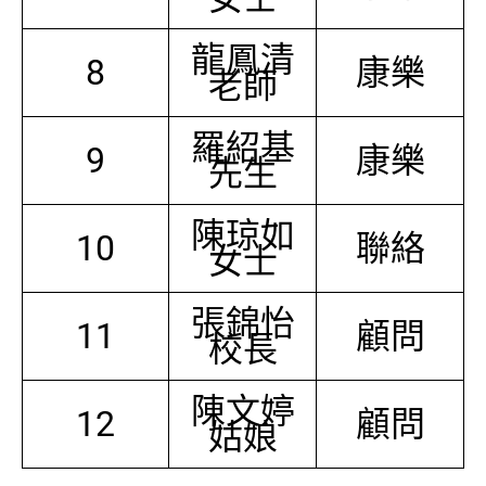
龍鳳清
8
康樂
老師
羅紹基
9
康樂
先生
陳琼如
10
聯絡
女士
張錦怡
11
顧問
校長
陳文婷
12
顧問
姑娘