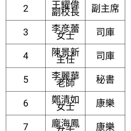
王耀偉
2
副主席
副校長
李彦蕾
3
司庫
女士
陳景新
4
司庫
主任
李麗華
5
秘書
老師
鄭清如
6
康樂
女士
龐海鳳
7
康樂
女士