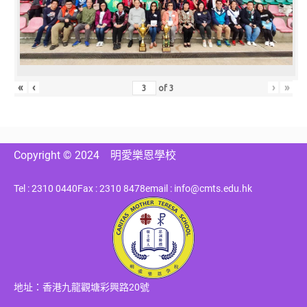
«
‹
›
»
of
3
Copyright © 2024
明愛樂恩學校
Tel : 2310 0440
Fax : 2310 8478
email : info@cmts.edu.hk
地址：香港九龍觀塘彩興路20號