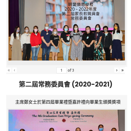
«
‹
›
»
of
3
第二屆常務委員會 (2020-2021)
主席鄭女士於第四屆畢業禮暨嘉許禮向畢業生頒獎獎項