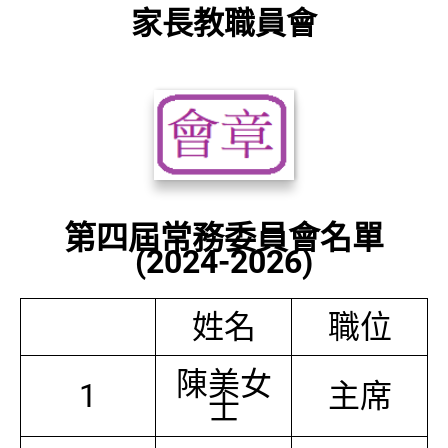
家長教職員會
第四屆常務委員會名單
(2024-2026)
姓名
職位
陳美女
1
主席
士