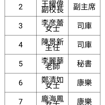
王耀偉
2
副主席
副校長
李彦蕾
3
司庫
女士
陳景新
4
司庫
主任
李麗華
5
秘書
老師
鄭清如
6
康樂
女士
龐海鳳
7
康樂
女士