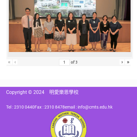
«
‹
›
»
of
3
Copyright © 2024
明愛樂恩學校
Tel : 2310 0440
Fax : 2310 8478
email : info@cmts.edu.hk