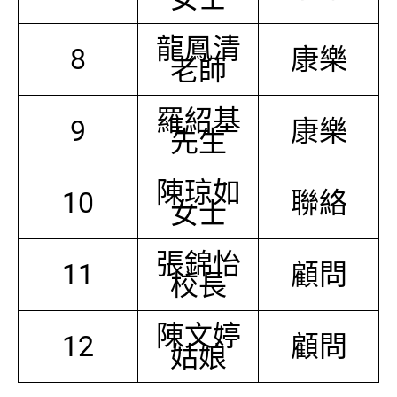
龍鳳清
8
康樂
老師
羅紹基
9
康樂
先生
陳琼如
10
聯絡
女士
張錦怡
11
顧問
校長
陳文婷
12
顧問
姑娘