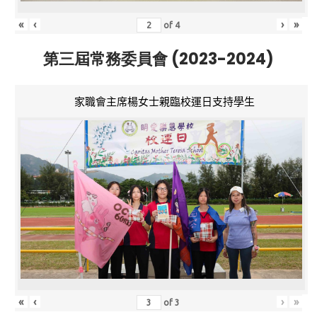
«
‹
›
»
of
4
第三屆常務委員會 (2023-2024)
家職會主席楊女士親臨校運日支持學生
«
‹
›
»
of
3