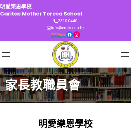
跳
明愛樂恩學校
至
Caritas Mother Teresa School
主
2310 0440
要
info@cmts.edu.hk
內
Facebook
Instagram
容
家長教職員會
明愛樂恩學校