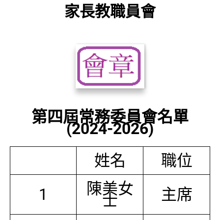
家長教職員會
第四屆常務委員會名單
(2024-2026)
姓名
職位
陳美女
1
主席
士