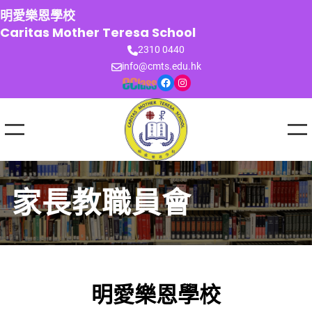
跳
明愛樂恩學校
至
Caritas Mother Teresa School
主
2310 0440
要
info@cmts.edu.hk
內
Facebook
Instagram
容
家長教職員會
明愛樂恩學校