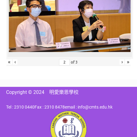
«
‹
›
»
of
3
Copyright © 2024
明愛樂恩學校
Tel : 2310 0440
Fax : 2310 8478
email : info@cmts.edu.hk