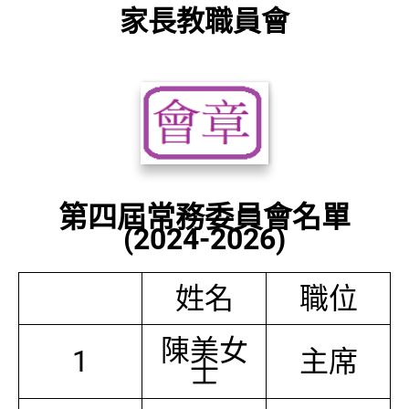
家長教職員會
第四屆常務委員會名單
(2024-2026)
姓名
職位
陳美女
1
主席
士