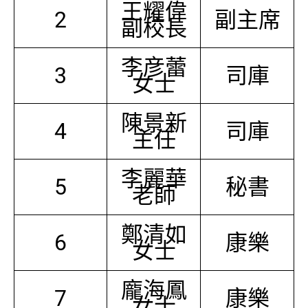
王耀偉
2
副主席
副校長
李彦蕾
3
司庫
女士
陳景新
4
司庫
主任
李麗華
5
秘書
老師
鄭清如
6
康樂
女士
龐海鳳
7
康樂
女士