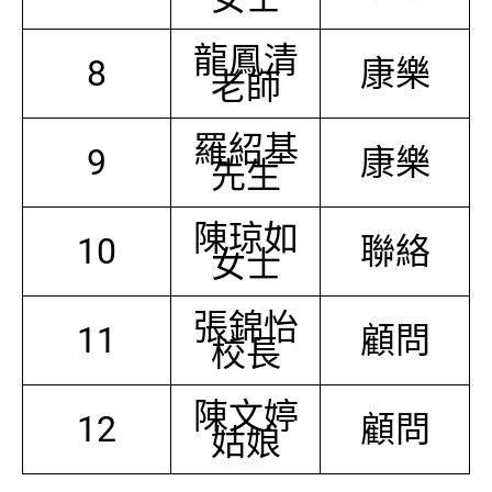
龍鳳清
8
康樂
老師
羅紹基
9
康樂
先生
陳琼如
10
聯絡
女士
張錦怡
11
顧問
校長
陳文婷
12
顧問
姑娘