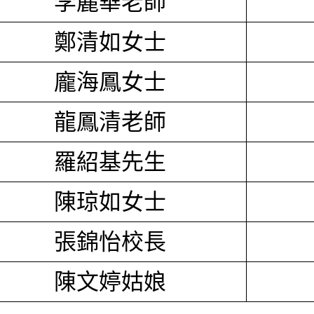
李麗華老師
鄭清如女士
龐海鳳女士
龍鳳清老師
羅紹基先生
陳琼如女士
張錦怡校長
陳文婷姑娘