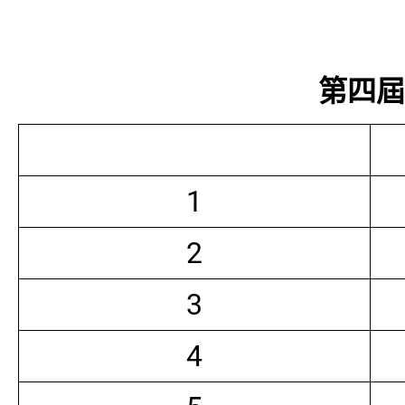
第四屆常
1
2
3
4