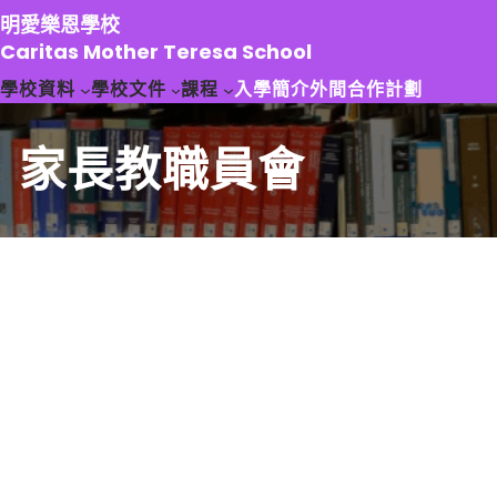
跳
明愛樂恩學校
至
Caritas Mother Teresa School
主
學校資料
學校文件
課程
入學簡介
外間合作計劃
要
內
容
家長教職員會