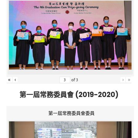
«
‹
›
»
of
3
第一屆常務委員會 (2019-2020)
第一屆常務委員會委員