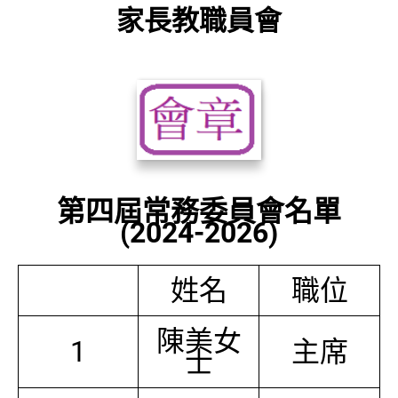
家長教職員會
第四屆常務委員會名單
(2024-2026)
姓名
職位
陳美女
1
主席
士