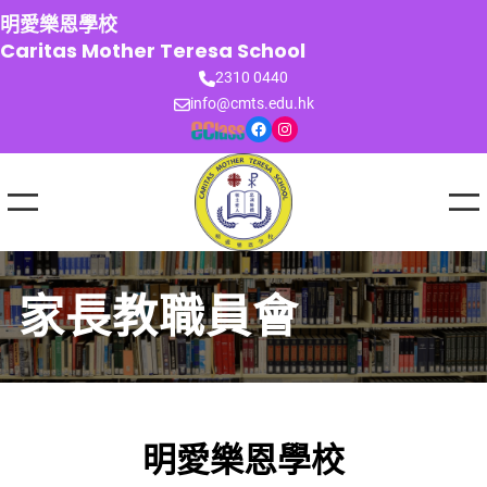
跳
明愛樂恩學校
至
Caritas Mother Teresa School
主
2310 0440
要
info@cmts.edu.hk
內
Facebook
Instagram
容
家長教職員會
明愛樂恩學校