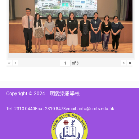
«
‹
›
»
of
3
Copyright © 2024
明愛樂恩學校
Tel : 2310 0440
Fax : 2310 8478
email : info@cmts.edu.hk