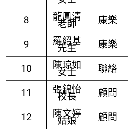
龍鳳清
8
康樂
老師
羅紹基
9
康樂
先生
陳琼如
10
聯絡
女士
張錦怡
11
顧問
校長
陳文婷
12
顧問
姑娘