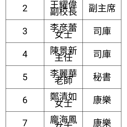
王耀偉
2
副主席
副校長
李彦蕾
3
司庫
女士
陳景新
4
司庫
主任
李麗華
5
秘書
老師
鄭清如
6
康樂
女士
龐海鳳
7
康樂
女士