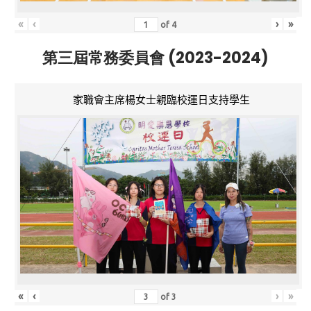
«
‹
›
»
of
4
第三屆常務委員會 (2023-2024)
家職會主席楊女士親臨校運日支持學生
«
‹
›
»
of
3