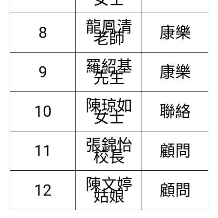
龍鳳清
8
康樂
老師
羅紹基
9
康樂
先生
陳琼如
10
聯絡
女士
張錦怡
11
顧問
校長
陳文婷
12
顧問
姑娘