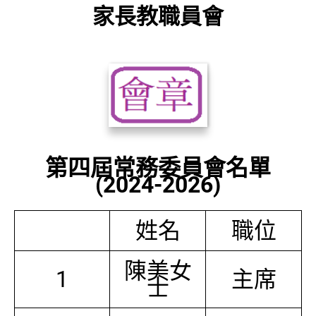
家長教職員會
第四屆常務委員會名單
(2024-2026)
姓名
職位
陳美女
1
主席
士