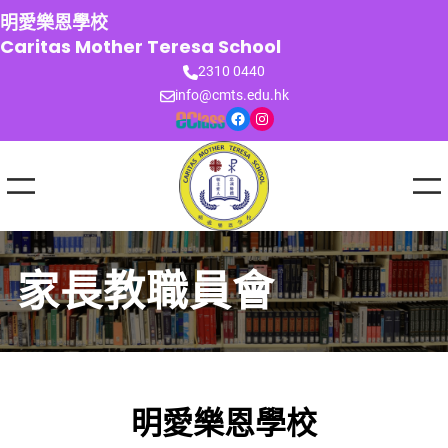
跳
明愛樂恩學校
至
Caritas Mother Teresa School
主
2310 0440
要
info@cmts.edu.hk
內
Facebook
Instagram
容
家長教職員會
明愛樂恩學校