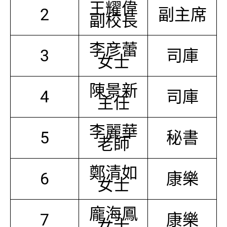
王耀偉
2
副主席
副校長
李彦蕾
3
司庫
女士
陳景新
4
司庫
主任
李麗華
5
秘書
老師
鄭清如
6
康樂
女士
龐海鳳
7
康樂
女士