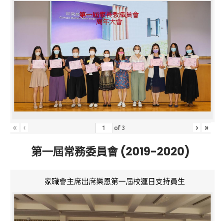
«
‹
›
»
of
3
第一屆常務委員會 (2019-2020)
家職會主席出席樂恩第一屆校運日支持員生