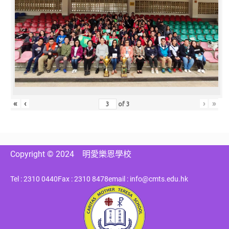
«
‹
›
»
of
3
Copyright © 2024
明愛樂恩學校
Tel : 2310 0440
Fax : 2310 8478
email : info@cmts.edu.hk