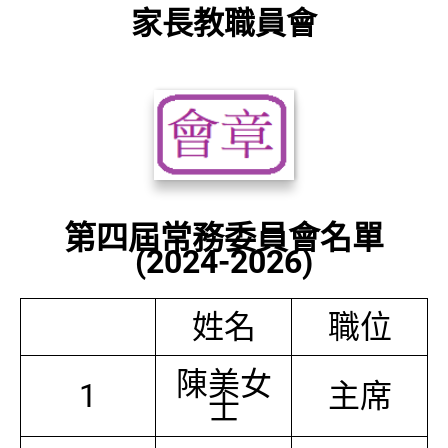
家長教職員會
第四屆常務委員會名單
(2024-2026)
姓名
職位
陳美女
1
主席
士