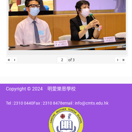
«
‹
›
»
of
3
Copyright © 2024
明愛樂恩學校
Tel : 2310 0440
Fax : 2310 8478
email : info@cmts.edu.hk