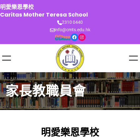
跳
明愛樂恩學校
至
Caritas Mother Teresa School
主
2310 0440
要
info@cmts.edu.hk
內
Facebook
Instagram
容
家長教職員會
明愛樂恩學校