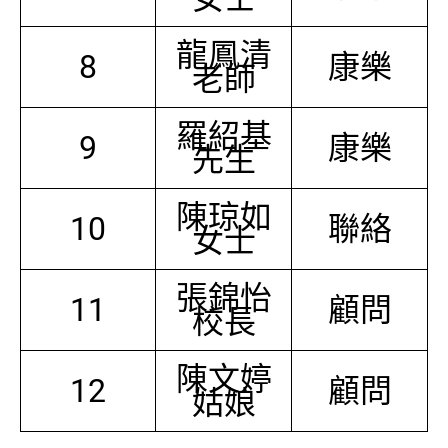
龍鳳清
8
康樂
老師
羅紹基
9
康樂
先生
陳琼如
10
聯絡
女士
張錦怡
11
顧問
校長
陳文婷
12
顧問
姑娘