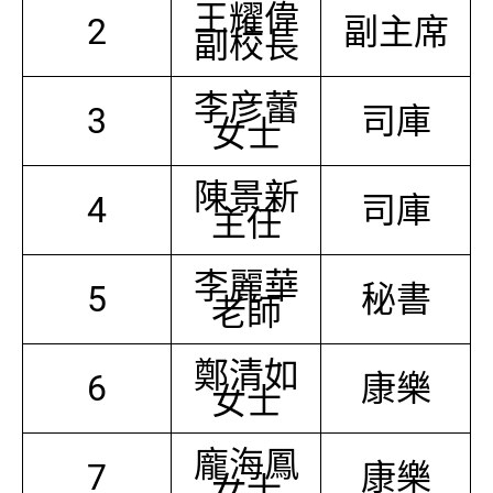
王耀偉
2
副主席
副校長
李彦蕾
3
司庫
女士
陳景新
4
司庫
主任
李麗華
5
秘書
老師
鄭清如
6
康樂
女士
龐海鳳
7
康樂
女士